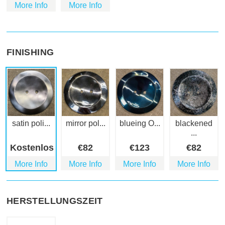
More Info
More Info
FINISHING
satin poli...
mirror pol...
blueing O...
blackened
...
Kostenlos
€
82
€
123
€
82
More Info
More Info
More Info
More Info
HERSTELLUNGSZEIT