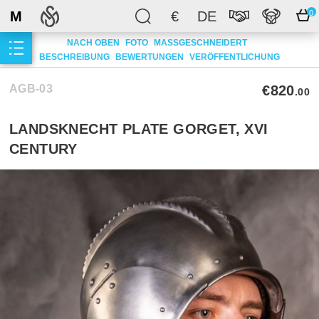
M
€
DE
0
NACH OBEN
FOTO
MASSGESCHNEIDERT
BESCHREIBUNG
BEWERTUNGEN
VERÖFFENTLICHUNG
AGB-03
€820
.00
LANDSKNECHT PLATE GORGET, XVI
CENTURY