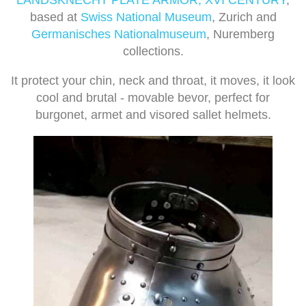
LANDSKNECHT PLATE ARMOR, XVI CENTURY
,
based at
Swiss National Museum
, Zurich and
Germanisches Nationalmuseum
, Nuremberg
collections.
It protect your chin, neck and throat, it moves, it look
cool and brutal - movable bevor, perfect for
burgonet, armet and visored sallet helmets.