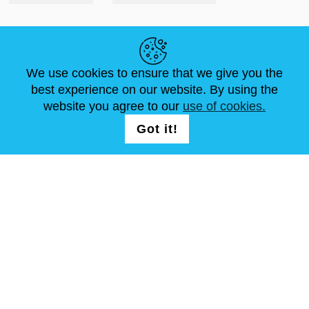
NÜTZLICHE LINKS
We use cookies to ensure that we give you the
NEUIGKEITEN
ABOUT US
STANDARDGRÖSSEN
best experience on our website. By using the
ARTIKEL
FAQ
SCHREIB UNS
website you agree to our
use of cookies.
Got it!
FOLG UNS AUF