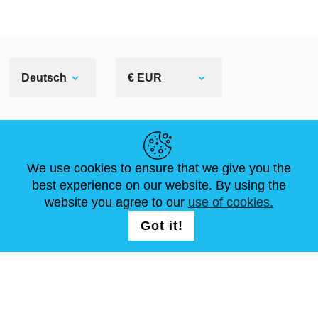
Deutsch
€ EUR
NÜTZLICHE LINKS
We use cookies to ensure that we give you the
NEUIGKEITEN
ABOUT US
STANDARDGRÖSSEN
best experience on our website. By using the
ARTIKEL
FAQ
SCHREIB UNS
website you agree to our
use of cookies.
Got it!
FOLG UNS AUF