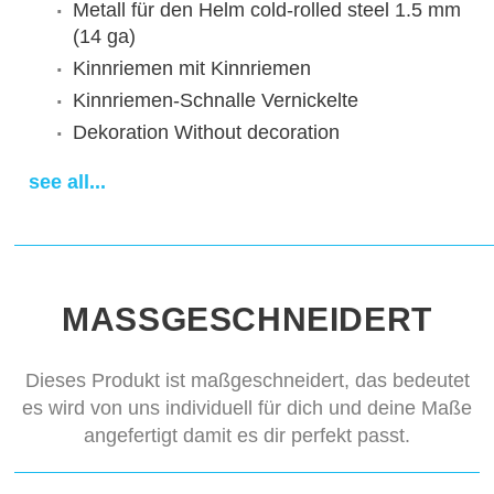
Metall für den Helm
cold-rolled steel 1.5 mm
(14 ga)
Kinnriemen
mit Kinnriemen
Kinnriemen-Schnalle
Vernickelte
Dekoration
Without decoration
Finishing
satin polishing
see all...
Sewn padded cap
cotton cap
Lieferfrist
14-28 days
MASSGESCHNEIDERT
Dieses Produkt ist maßgeschneidert, das bedeutet
es wird von uns individuell für dich und deine Maße
angefertigt damit es dir perfekt passt.