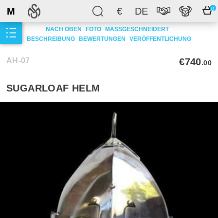
M
€
DE
0
NACH OBEN
FOTO
MASSGESCHNEIDERT
BESCHREIBUNG
BEWERTUNGEN
VERÖFFENTLICHUNG
AH-07
€740
.00
SUGARLOAF HELM