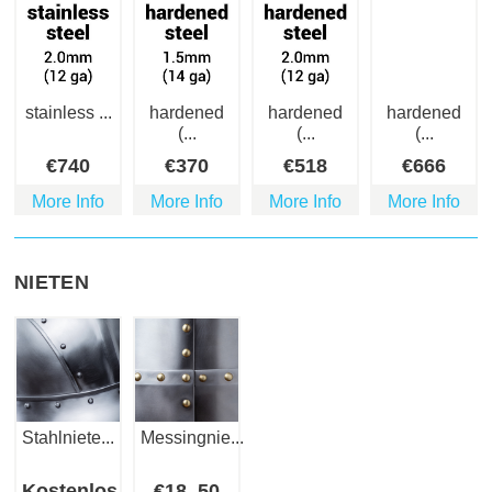
stainless ...
hardened
hardened
hardened
(...
(...
(...
€
740
€
370
€
518
€
666
More Info
More Info
More Info
More Info
NIETEN
Stahlniete...
Messingnie...
Kostenlos
€
18
.50