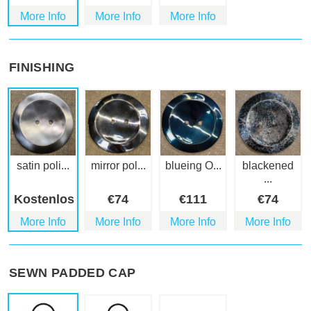
More Info
More Info
More Info
FINISHING
satin poli...
mirror pol...
blueing O...
blackened
...
Kostenlos
€
74
€
111
€
74
More Info
More Info
More Info
More Info
SEWN PADDED CAP