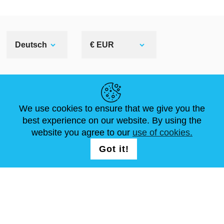
Deutsch
€ EUR
NÜTZLICHE LINKS
We use cookies to ensure that we give you the
NEUIGKEITEN
ABOUT US
STANDARDGRÖSSEN
best experience on our website. By using the
ARTIKEL
FAQ
SCHREIB UNS
website you agree to our
use of cookies.
Got it!
FOLG UNS AUF