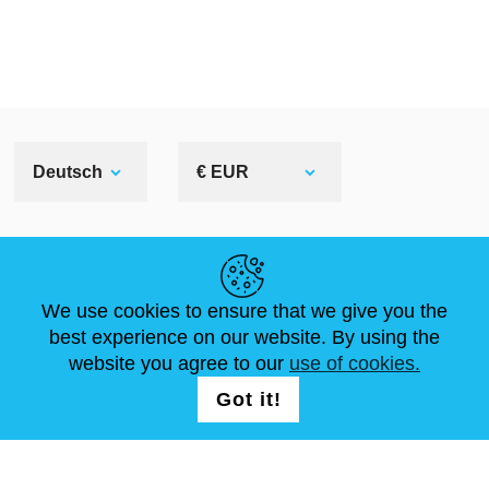
Deutsch
€ EUR
NÜTZLICHE LINKS
We use cookies to ensure that we give you the
NEUIGKEITEN
ABOUT US
STANDARDGRÖSSEN
best experience on our website. By using the
ARTIKEL
FAQ
SCHREIB UNS
website you agree to our
use of cookies.
Got it!
FOLG UNS AUF