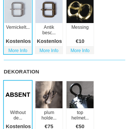
Vernickelt...
Antik
Messing
besc...
Kostenlos
Kostenlos
€
10
More Info
More Info
More Info
DEKORATION
Without
plum
top
de...
holde...
helmet...
Kostenlos
€
75
€
50