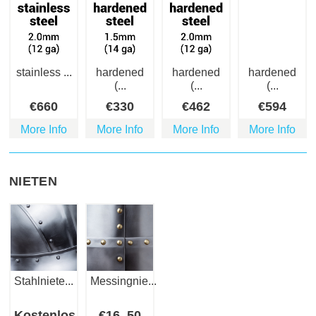
stainless ...
hardened
hardened
hardened
(...
(...
(...
€
660
€
330
€
462
€
594
More Info
More Info
More Info
More Info
NIETEN
Stahlniete...
Messingnie...
Kostenlos
€
16
.50