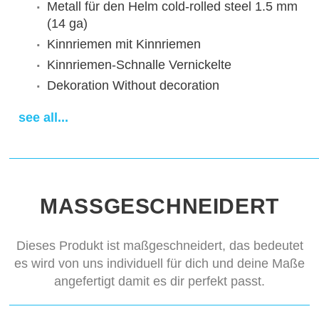
Metall für den Helm
cold-rolled steel 1.5 mm
(14 ga)
Kinnriemen
mit Kinnriemen
Kinnriemen-Schnalle
Vernickelte
Dekoration
Without decoration
Finishing
satin polishing
see all...
Sewn padded cap
cotton cap
Lieferfrist
14-28 days
MASSGESCHNEIDERT
Dieses Produkt ist maßgeschneidert, das bedeutet
es wird von uns individuell für dich und deine Maße
angefertigt damit es dir perfekt passt.