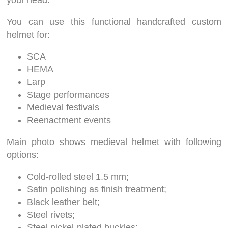
your head.
You can use this functional handcrafted custom
helmet for:
SCA
HEMA
Larp
Stage performances
Medieval festivals
Reenactment events
Main photo shows medieval helmet with following
options:
Cold-rolled steel 1.5 mm;
Satin polishing as finish treatment;
Black leather belt;
Steel rivets;
Steel nickel-plated buckles;