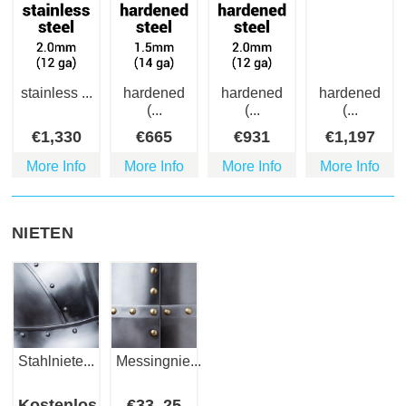
stainless ...
hardened
hardened
hardened
(...
(...
(...
€
1,330
€
665
€
931
€
1,197
More Info
More Info
More Info
More Info
NIETEN
Stahlniete...
Messingnie...
Kostenlos
€
33
.25