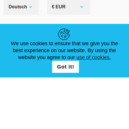
Deutsch
€ EUR
NÜTZLICHE LINKS
We use cookies to ensure that we give you the
NEUIGKEITEN
ABOUT US
STANDARDGRÖSSEN
best experience on our website. By using the
ARTIKEL
FAQ
SCHREIB UNS
website you agree to our
use of cookies.
Got it!
FOLG UNS AUF