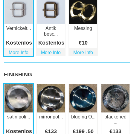
Vernickelt...
Antik
Messing
besc...
Kostenlos
Kostenlos
€
10
More Info
More Info
More Info
FINISHING
satin poli...
mirror pol...
blueing O...
blackened
...
Kostenlos
€
133
€
199
.50
€
133