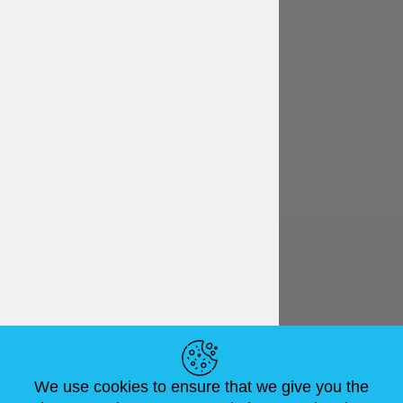
Deutsch
€ EUR
NÜTZLICHE LINKS
We use cookies to ensure that we give you the
NEUIGKEITEN
ABOUT US
STANDARDGRÖSSEN