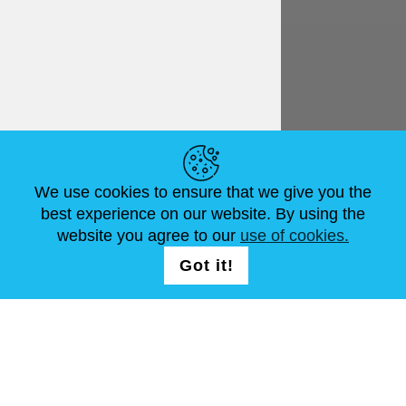
Deutsch
€ EUR
NÜTZLICHE LINKS
We use cookies to ensure that we give you the
NEUIGKEITEN
ABOUT US
STANDARDGRÖSSEN
best experience on our website. By using the
ARTIKEL
FAQ
SCHREIB UNS
website you agree to our
use of cookies.
Got it!
FOLG UNS AUF