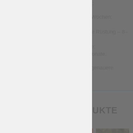
Geschätzte Produktionszeiten:
Lederaccessoires – 2–4 Wochen;
Kleidung – 2–8 Wochen;
Gambeson und gesteppte Rüstung – 8–
12 Wochen;
Brigantinen – 1–3 Monate;
Metallrüstungen – 2–7 Monate.
Bitte kontaktieren Sie uns für genauere
Zeitangaben.
ÄHNLICHE PRODUKTE