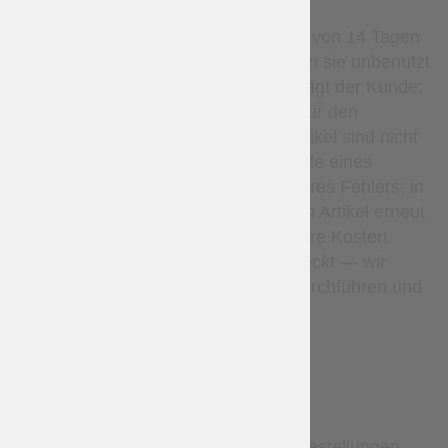
Stockartikel können innerhalb von 14 Tagen
zurückgegeben werden, sofern sie unbenutzt
sind. Die Rücksendekosten trägt der Kunde;
Rückerstattungen gelten nur für den
Warenpreis. Maßgefertigte Artikel sind nicht
erstattungsfähig, außer im Falle eines
Herstellungsfehlers oder unseres Fehlers; in
solchen Fällen fertigen wir den Artikel erneut
an oder erstatten ihn auf unsere Kosten.
Verlorene Pakete sind abgedeckt — wir
werden eine Untersuchung durchführen und
bei Bedarf erneut versenden.
DELIVERY
Standardmäßig werden alle Bestellungen