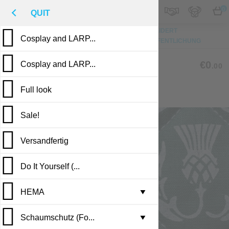
M
€
DE
0
QUIT
NACH OBEN
FOTO
MASSGESCHNEIDERT
Cosplay and LARP...
BESCHREIBUNG
BEWERTUNGEN
VERÖFFENTLICHUNG
GP-02
€0
Cosplay and LARP...
.00
Full look
HANDSTEMPEL-PORTFOLIO
Sale!
Versandfertig
Do It Yourself (...
HEMA
Leather armor i...
▼
Schaumschutz (Fo...
Brigandine armo...
Gambesons
▼