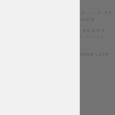
Vorstellungen zu kreieren.
Jeder Druck ist mehr als nur Dekoration — er ist Teil
der Geschichte, die Ihr Stück erzählt.
Werfen Sie auch gerne einen Blick auf unsere
anderen Portfolios:
Gambesons
,
Stickerei
und
Wappenröcke
.
Sie können uns unter
sales@steel-mastery.com
kontaktieren
LESS
WARRANTY