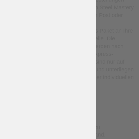
nach alleinigem Ermessen von Steel Mastery
entweder mit der Ukrainischen Post oder
Nova Poshta versendet. Der
Versanddienstleister liefert das Paket an Ihre
lokale Poststelle oder Abholstelle. Die
Sendungsverfolgungsdaten werden nach
dem Versand bereitgestellt. Express-
Kurierdienste (wie DHL usw.) sind nur auf
Anfrage per E-Mail verfügbar und unterliegen
zusätzlichen Kosten sowie einer individuellen
Bestätigung.
TERMS
Sonderanfertigungen benötigen
Produktionszeit vor dem Versand.