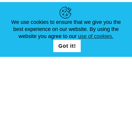
NÜTZLICHE LINKS
We use cookies to ensure that we give you the
NEUIGKEITEN
ABOUT US
STANDARDGRÖSSEN
best experience on our website. By using the
ARTIKEL
FAQ
SCHREIB UNS
website you agree to our
use of cookies.
Got it!
FOLG UNS AUF