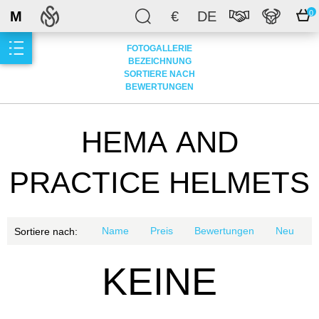
M
€
DE
0
FOTOGALLERIE
BEZEICHNUNG
SORTIERE NACH
BEWERTUNGEN
НЕМА AND
PRACTICE HELMETS
Name
Preis
Bewertungen
Neu
Sortiere nach:
KEINE