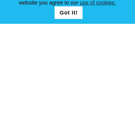
website you agree to our
use of cookies.
FOLG UNS AUF
LOGIN /
Got it!
Weiter
REGISTRATION
allgemeine Geschäftsbedingungen
Seitenverzeichnis
Copyright © Steel Mastery 2001-2026. Alle Rechte vorbehalten