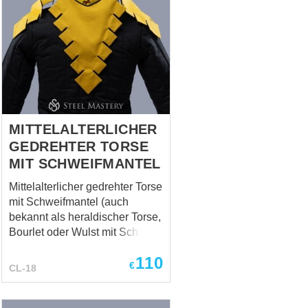
MITTELALTERLICHER
GEDREHTER TORSE
MIT SCHWEIFMANTEL
Mittelalterlicher gedrehter Torse
mit Schweifmantel (auch
bekannt als heraldischer Torse,
Bourlet oder Wulst mit Schweif)
Ein markantes mittelalterliches
110
Kopfstück mit einem gedrehten
€
CL-18
Torse und einem langen Mantel
mit verjüngtem Schweif. Die
plastische Form und die