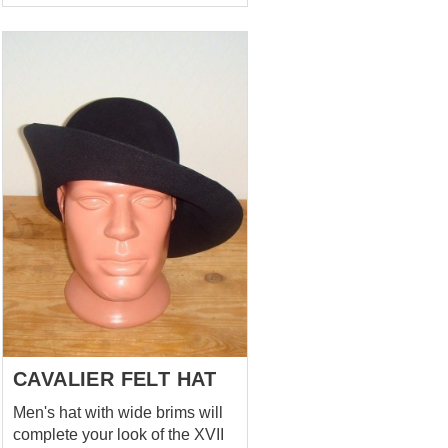
Erscheinungsbild zu bieten.
Geeignet für Reenactment,
LARP und historische
Kostüme. Holen Sie sich den
kompletten Look! Das
passende gesteppte Aketon,
das ärmellose Aketon und die
gepolsterten Beinlinge finden
Sie direkt auf unserer Website.
Haben Sie einen besonderen
Wunsch? Gerne besprechen
wir individuelle Anpassungen
unter
sales@steel-mastery.com
CAVALIER FELT HAT
Men's hat with wide brims will
complete your look of the XVII