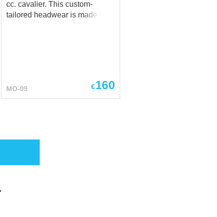
cc. cavalier. This custom-
tailored headwear is made of
high-quality felt of various
colours. Just choose the
wished one in options! Also, we
offer to decorate your hat with
cast brooch or pin or feather.
160
€
MO-09
r