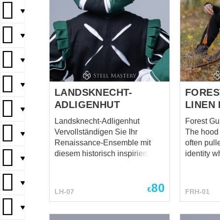
▼
▼
▼
▼
LANDSKNECHT-
FORES
ADLIGENHUT
LINEN
▼
Landsknecht-Adligenhut
Forest Gu
Vervollständigen Sie Ihr
The hood 
▼
Renaissance-Ensemble mit
often pull
diesem historisch inspirierten
identity w
▼
Landsknecht-Adligenhut.
the nearby vil
Entworfen im Stil des 16.
forest br
▼
80
Jahrhunderts, verleiht er Ihrem
mysteriou
€
LH-07
FRH-01
Auftritt Ausdruck, Struktur und
appearan
authentischen Charakter. Seine
was drawn
▼
markante Renaissance-
he became