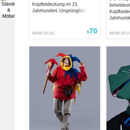
Kopfbedeckung im 15.
beliebtest
▼
Jahrhundert. Ursprünglich war
Kopfbede
es eine Kapuze mit Pelerine,
Jahrhunde
die vorne eine Befestigung
es eine K
70
hatte. Aber mit der Zeit
die vorne
€
MHW-25-01
MHW-25-0
verwandelte er sich in ein
hatte. Abe
Modell eines Turbans, dekoriert
verwandelt
mit Festons verschiedener
Modell ei
Form. Chaperons kamen im
mit Festo
frühen 15. Jahrhundert in
Form. Ch
Burgund in Mode und bald
frühen 15.
danach erfassten sie ganz
Burgund i
Mittelalter-Europa. Der
danach er
Grundpreis beinhaltet: Stoff –
Mittelalter-
Baumwolle; Futter –
Grundpreis be
Baumwolle; Dekoration –
Baumwolle; Futt
keine; Zweifarbiges Design –
Baumwolle; Dekorat
nein; Länge – 47 cm. Der
keine; Zweifarbiges Design –
Chaperon ist ein
nein; Länge – 57 cm. Der
grundlegender Teil des
Chaperon 