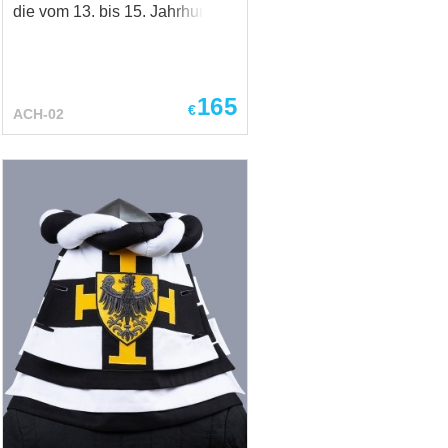
die vom 13. bis 15. Jahrhundert
in Mittel- und Westeuropa
getragen wurde. Sie war unter
Bürgern, Reisenden und
verschiedenen
165
€
ACH-02
Gesellschaftsschichten weit
verbreitet und diente sowohl
praktischen als auch
dekorativen Zwecken. Das
Design umfasst eine eng
anliegende Kapuze, eine
angenähte Schulterkappe zum
zusätzlichen Schutz sowie eine
verlängerte Liripipe – den
charakteristischen Schweif, der
zu einem prägenden Element
der spätmittelalterlichen Mode
wurde. Historisch geschätzt für
ihre Vielseitigkeit und
Funktionalität, bot die Gugel