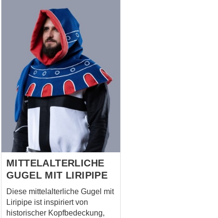
dynamische Silhouette
spiegeln heraldische und
spätmittelalterliche
Bildtraditionen wider und
machen dieses Stück zu einer
auffälligen Ergänzung
historischer Gewandungen.
Geeignet für Reenactment,
LARP und Kostüme.
MITTELALTERLICHE
GUGEL MIT LIRIPIPE
Diese mittelalterliche Gugel mit
Liripipe ist inspiriert von
historischer Kopfbedeckung,