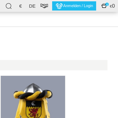
0
0
€
DE
Anmelden / Login
€