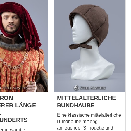
 guardian unseen.
CHER OF
 full outfit
ERON
MITTELALTERLICHE
ERER LÄNGE
BUNDHAUBE
.
Eine klassische mittelalterliche
UNDERTS
Bundhaube mit eng
anliegender Silhouette und
ron war die