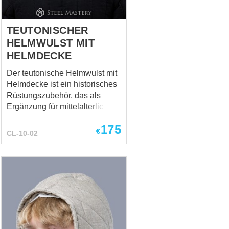
Schutz vor Wind und Wetter
und verlieh zugleich eine mar...
TEUTONISCHER
HELMWULST MIT
HELMDECKE
Der teutonische Helmwulst mit
Helmdecke ist ein historisches
Rüstungszubehör, das als
Ergänzung für mittelalterliche
Helme entwickelt wurde.
175
Dieses Set besteht aus einem
€
CL-10-02
gepolsterten, gedrehten
schwarz-weißen Stoffwulst
(Wulst/Burlet) und einem
mehrlagigen Stoffumhang
(Helmdecke). Das Design
entspricht der Heraldik des
Hochmeisters des Deutschen
Ordens. Die Rückseite der