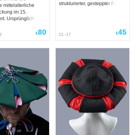
strukturierter, gesteppter Form.
e mittelalterliche
Anatomische Konstruktion:
ckung im 15.
Mehrteiliges Design mit einem
rt. Ursprünglich war
kreisförmigen Obersegment für
apuze mit Pelerine,
eine eng anliegende,
80
45
 eine Befestigung
€
€
2
CL-17
konturierte Passform, die ein
r mit der Zeit
Verrutschen unter dem Helm
e er sich in ein
verhindert. Sicherer Sitz:
nes Turbans, dekoriert
Ausgestattet mit Kinnbändern
ns verschiedener
aus Stoff, um die Haube auch
aperons kamen im
bei intensiver Bewegung fest
 Jahrhundert in
an ihrem Platz zu halten.
n Mode und bald
Hochwertige Materialien:
fassten sie ganz
Gefertigt aus atmungsaktivem
Europa. Der
Naturstoff (Baumwolle oder
inhaltet: Stoff –
Leinen). Kompatibilität:
er –
Bestens geeignet für
ion –
Normannenhelme, phrygische
Helme oder Konische Helme
sowie Eisenhüte, Morions und
ist ein