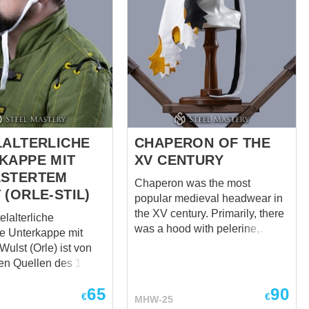
LALTERLICHE
CHAPERON OF THE
KAPPE MIT
XV CENTURY
STERTEM
Chaperon was the most
 (ORLE-STIL)
popular medieval headwear in
the XV century. Primarily, there
elalterliche
was a hood with pelerine,
te Unterkappe mit
which had fastening from the
Wulst (Orle) ist von
front. But in time, it had been
hen Quellen des 14.–
transformed to some model of
derts inspiriert. Die
turban, decorated with festoons
65
90
ion kombiniert eine
€
€
MHW-25
of different shape. Chaperons
gende Kappe mit