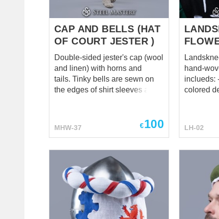
burgundischen Männerkostüms
grundlege
des 15. Jahrhunderts.
burgundi
des 15. J
CAP AND BELLS (HAT
LANDS
OF COURT JESTER )
FLOWE
Double-sided jester's cap (wool
Landsknec
and linen) with horns and
hand-woven cor
tails. Tinky bells are sewn on
inclueds: - wool fabric - 2
the edges of shirt sleeves and
colored design -
tails of cap. Basic price
cord
includes: fabric- wool lining
100
fabric – linen 1 colored design
€
MHW-37
LH-02
You can also order full jester
set or we can make any custom
design for you.