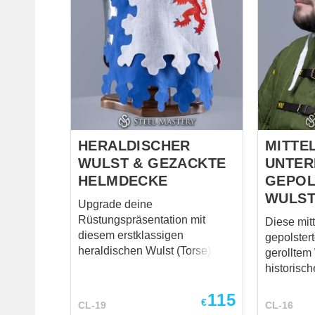
HERALDISCHER
MITTE
WULST & GEZACKTE
UNTER
HELMDECKE
GEPOL
WULST
Upgrade deine
Rüstungspräsentation mit
Diese mitt
diesem erstklassigen
gepolster
heraldischen Wulst (Torse) und
gerolltem 
gezackten Helmdecke
historisc
(Mantling), entwickelt für
15. Jahrhun
115
historische Rekonstruktion,
Konstrukt
€
CL-19
CL-16
Buhurt und Living History.
eng anlie