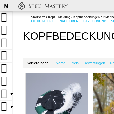
M
Startseite
Kopf
Kleidung
Kopfbedeckungen für Männ
FOTOGALLERIE
NACH OBEN
BEZEICHNUNG
S
KOPFBEDECKUN
Sortiere nach:
Name
Preis
Bewertungen
N
▼
▼