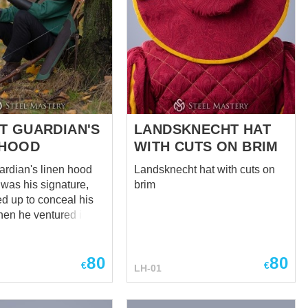
T GUARDIAN'S
LANDSKNECHT HAT
 HOOD
WITH CUTS ON BRIM
ardian's linen hood
Landsknecht hat with cuts on
was his signature,
brim
ed up to conceal his
hen he ventured into
lages. Its deep
own gave him a
80
80
s and roguish
€
€
LH-01
ce. When the hood
 low over his eyes,
 a shadow in the