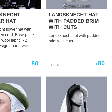
Schaller-Helmtypen.
nder Teil des
Individua...
schen Männerkostüms
ahrhunderts.
KNECHT
LANDSKNECHT HAT
R HAT
WITH PADDED BRIM
WITH CUTS
ht flower hat with
d Base price
Landsknecht hat with padded
brim with cuts
hand-woven
80
80
€
€
LH-04