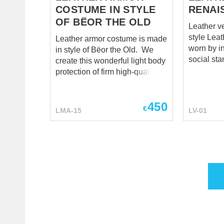
COSTUME IN STYLE
RENAI
OF BËOR THE OLD
Leather v
style Leather vests were often
Leather armor costume is made
worn by in
in style of Bëor the Old. We
social sta
create this wonderful light body
nobles, k
protection of firm high-quality
merchants
leather. Set includes: - Leather
considere
cuirass. Wide horizontal plates
power, and pr
450
of body protection are sewn
€
LMA-15
LV-01
vests wer
together with leather cord. Belts
choice a
with buckles are placed on the
of the Re
shoulders and sides. They
typically 
allow good fitting of cuirass. -
decorativ
Leather bracers. Arm protection
rivets, me
is made of elastic leather. Long
and intric
plates of croupon leather are
showcasin
riveted to the base. Belts with
and style. The vest by our tailo
buckles are placed on the inner
will be gr
side of armor. Bracers may be