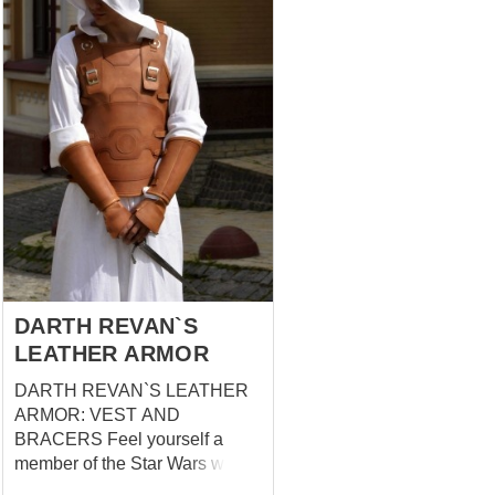
belts with buckles fix armament
on your body. Price includes: -
long cuirass with cut from the
front; - leather pelerine; -
bracers. Belt with cast buckle
"Orlamunde" can be ordered
separately. Please choose
required size and colour in
options. Boobs and dragons
forever! Armor of Jon Snow or
beauty will save the world
Once upon a time… When
the...
DARTH REVAN`S
LEATHER ARMOR
DARTH REVAN`S LEATHER
ARMOR: VEST AND
BRACERS Feel yourself a
member of the Star Wars with
our leather armor inspired by