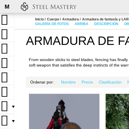
M
Inicio
Cuerpo
Armadura
Armadura de fantasía y LA
GALERÍA DE FOTOS
ARRIBA
DESCRIPCIÓN
OR
ARMADURA DE FA
From wooden sticks to steel blades, fencing has finally 
soft weapon that satisfies the deep instincts of the war
Ordenar por:
Nombre
Precio
Clasificación
▼
▼