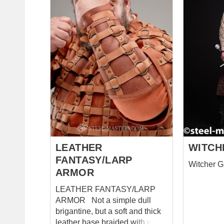
you need to look cool and
LARP which
historical style. EVA foam is a
brigandin
material that is ultra-modern,
weight. What can we say
comfortable and lightweight. It's
except, "Y
the perfect choice for
historica
cosplayers and attendees at
where ste
any LARP and stage events.
replaced w
Traditional 'cat from microwave'
Foam copi
reminder - this armor only
correct lo
protects against LARP weapon
covered with w
strikes, it is NOT designed for
plates are
full-contact combat. Pay
elastic, h
attention that this armor ...
strongly a
LEATHER
WITCH
FANTASY/LARP
Witcher 
ARMOR
LEATHER FANTASY/LARP
ARMOR Not a simple dull
brigantine, but a soft and thick
leather base braided with wide