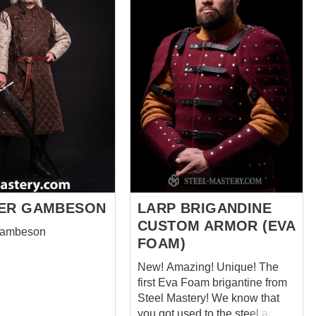
’s great. The
bracers; - greaves Every part of
e armor which has no
armour is supplied with firm
leather belts with buckles. You
ou're welcome"... For
may fit your armament
l armor LARP replicas
comfortably on you body by
el plates were
useing these belts. This light
ith their exact Eva
and beautiful armour is
es. Cool historically
available for order is in different
oking spaulders,
sizes and in such colours:
ool. EVA foam
black, wine-red, brown and
 3 mm thick, perfectly
hazel (light brown). And below
old their shape
you will wind some funny
nd weigh...
backstory to ...
ER GAMBESON
LARP BRIGANDINE
CUSTOM ARMOR (EVA
Gambeson
FOAM)
New! Amazing! Unique! The
first Eva Foam brigantine from
Steel Mastery! We know that
you got used to the steel armor