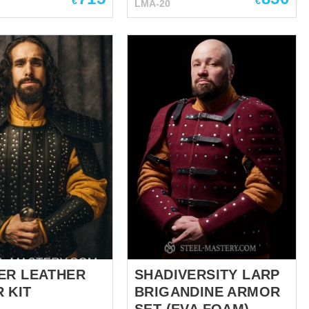
€
€
LMA-20
delightful lamellar-stars, we
nmersivo. Incluye:
used a smooth, non-shiny
do de cuero: Hecho
natural skin "crazy horse" with
natural grueso, con
a thickness of 1.4-1.6 mm. This
 alados distintivos en
is a high-quality cattle leather
. Se lleva como una
with increased strength, coated
 forro ni correas de
with refractory wax as a
onservando un
finishing treatment. This
co. Chaleco de
treatment makes the skin not
 cuero natural grueso.
only beautiful, but also
 mediante cordones
exceptionally strong, soft and
y tirantes con hebillas,
supple. For lamellar scales and
adaptación precisa.
big plates, we chose the
su forma y crea una
strongest belt leather 3-4 mm
da de cuero:
thick. Gorgeous...
 por varios paneles
 Se abrocha en la
n tama...
ER LEATHER
SHADIVERSITY LARP
 KIT
BRIGANDINE ARMOR
SET (EVA FOAM)