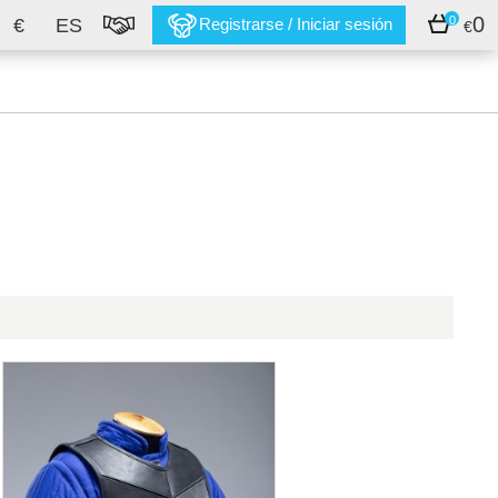
0
0
€
ES
Registrarse / Iniciar sesión
€