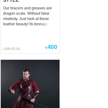
Our bracers and greaves are
dragon scale. Without false
modesty. Just look at these
leather beauty! Its tonnage is as
the firmest shield, its buckles
are harder than rock, its belts
are stronger than steel, its look
is more beautiful than steel
400
€
LBR-02-02
shining, its’ owner is as cool as
it gets. This set can become a
base of unique fantasy even
battle look (especially, when
your battle style is dance with a
sword) Well, these bracers and
greaves are really cool,
convincing example of
functional leather armor. They
may properly complete any
fantasy-style costume of LARP