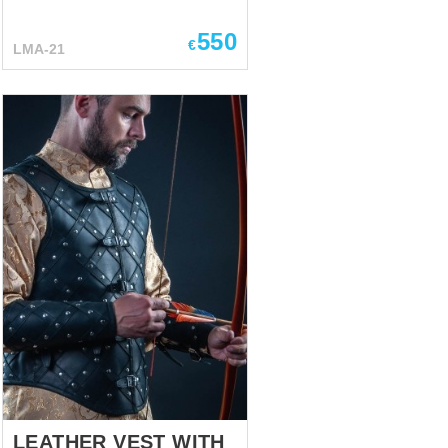
images from the Star Wars:
550
Knights of the Old Republic
€
LMA-21
videogame. Leather armor vest
is so comfortable that in it you
can easily perform all the
dizzying jedi’ acrobatic tricks.
The reason is belts with
buckles are placed not only on
sides, but there are shoulders
belts on chest too. Such fixing
type allow the medieval leather
vest to fit your body absolutely.
Moreover, additional leather
layers are not only decorative
the armor, adding to the image
a special jedi style, but also
add several layers of protection
for you. Your arms wasn't ...
LEATHER VEST WITH