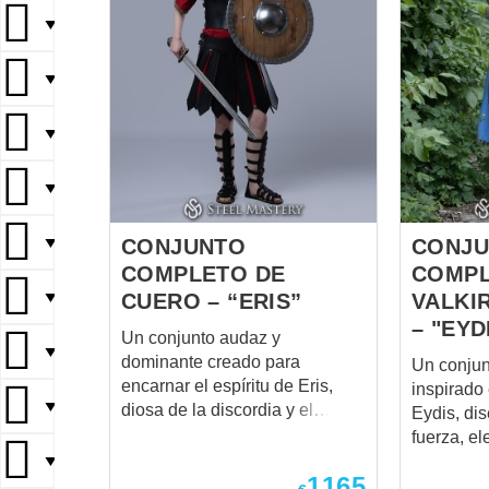
▼
▼
▼
▼
▼
CONJUNTO
CONJ
COMPLETO DE
COMPL
▼
CUERO – “ERIS”
VALKI
– "EYD
Un conjunto audaz y
▼
dominante creado para
Un conjun
encarnar el espíritu de Eris,
inspirado 
▼
diosa de la discordia y el
Eydis, di
encanto. Perfecto para quienes
fuerza, e
desean irradiar fuerza y
mítico. P
▼
1165
misterio. Incluye: Casco de
buscan un