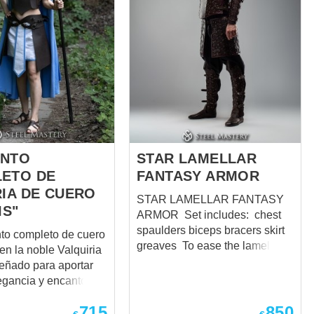
UNTO
STAR LAMELLAR
ETO DE
FANTASY ARMOR
RIA DE CUERO
STAR LAMELLAR FANTASY
IS"
ARMOR Set includes: chest
spaulders biceps bracers skirt
to completo de cuero
greaves To ease the lamellar
en la noble Valquiria
armor, we chose leather not
señado para aportar
only for the base, but also for
legancia y encanto
lamellar scales and big plate
erfecto para quienes
pieces. As a base under the
715
850
 look de fantasía