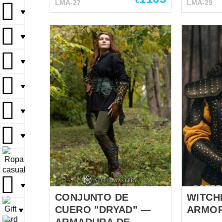
€
LMA-27
LMA-29
cuero – inspirado en los cascos
llamativo e i
▼
de batalla romanos y griegos,
Casco ala
con protector facial y penacho.
de cuero 
▼
Más ligero que el metal,
elementos
conserva la estética marcial.
los lados
▼
Estos cascos simbolizaban
gorra, sin
rango e intimidación en el
ajuste, c
campo de batalla. Chaleco de
aspecto auténti
▼
cuero (Coraza) – armadura de
cuero: De
pecho inspirada en la lorica
Ajustable
▼
musculata y en corazas
laterales 
posteriores de cuero. Protege
para una 
▼
el torso y resalta la silueta del
Mantiene 
guerrero. Históricamente usado
silueta armada. Fal
por oficiales y gladiadores.
▼
Compuesta
Falda de cuero (Placas
de cuero.
segmentadas) – evocando la...
cintura co
▼
CONJUNTO DE
WITCH
CUERO "DRYAD" —
ARMOR
▼
ARMADURA DE