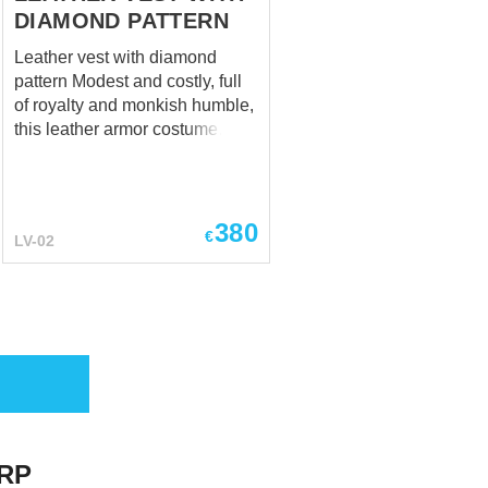
DIAMOND PATTERN
Leather vest with diamond
pattern Modest and costly, full
of royalty and monkish humble,
this leather armor costume
represents leather vest with
diamond pattern – true choice
of the kings. This armor is for
everybody who wants to have
380
€
LV-02
royal look without spending the
treasury. Steel armor provides
with perfect protection, but it is
quite heave and will restrict
your movements. Expensive
brocade or velvet doublet is
sightly one, but it will not
protect you at all. So, in this
sticky situation, when you need
not too strong, but comfortable
ARP