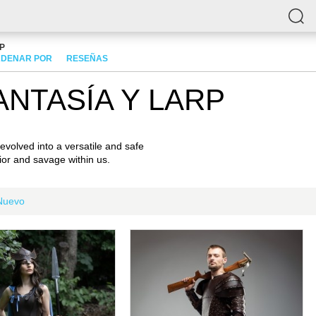
RP
DENAR POR
RESEÑAS
NTASÍA Y LARP
evolved into a versatile and safe
rior and savage within us.
Nuevo