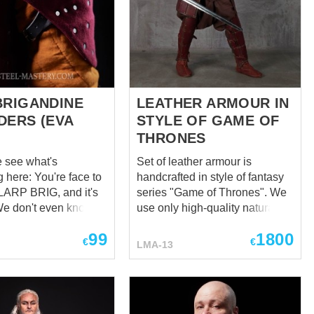
ostumes for men.
650 grams bracers weighs
to say, we couldn’t
only 500 grams This ultra-
it so produced t...
modern material is a favorite of
cosplayers and...
BRIGANDINE
LEATHER ARMOUR IN
DERS (EVA
STYLE OF GAME OF
THRONES
e see what's
Set of leather armour is
ou're face to
handcrafted in style of fantasy
 LARP BRIG, and it's
series "Game of Thrones". We
use only high-quality natural
 spaulders
leather for manufacture. Plates
99
1800
are riveted to the leather base
€
€
LMA-13
er change. Open
of contrast colour. Set consists
's begin Yes, it's
of the following elements: -
s EVA foam. Breathe
cuirass; - thigh and groin
protection; - spaulders; -