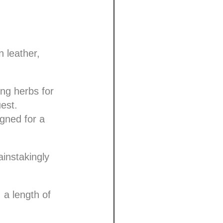
 leather,
ing herbs for
est.
gned for a
ainstakingly
 a length of