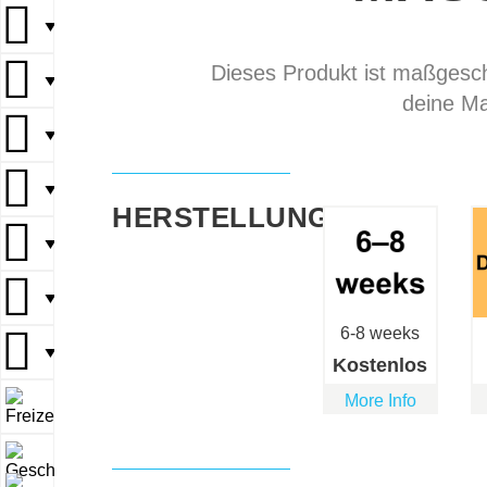
▼
Dieses Produkt ist maßgeschn
▼
deine Ma
▼
▼
HERSTELLUNGSZEIT
▼
▼
6-8 weeks
▼
Kostenlos
More Info
▼
▼