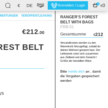
0
0
€
DE
Anmelden / Login
€
WERTUNGEN
VERÖFFENTLICHUNG
RANGER'S FOREST
BELT WITH BAGS
FRB-01
€212
.00
212
Gesamtsumme
€
Versandkosten werden zu den
REST BELT
Warenkorb hinzugefügt, sobald du
deinen Wohnort genannt hast. Der
Lieferpreis setzt sich zusammen
aus Zielland und dem Gewicht /
Größe der bestellten Ware.
Bitte
melde dich
an , damit
die Vorgaben gespeichert
werden
ys