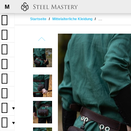
M
Startseite
Mittelalterliche Kleidung
Ranger's Forest bel
▼
▼