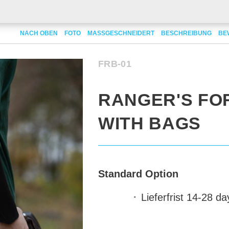
t with bags
NACH OBEN
FOTO
MASSGESCHNEIDERT
BESCHREIBUNG
BE
FRB-01
RANGER'S FO
WITH BAGS
Standard Option
Lieferfrist
14-28 da