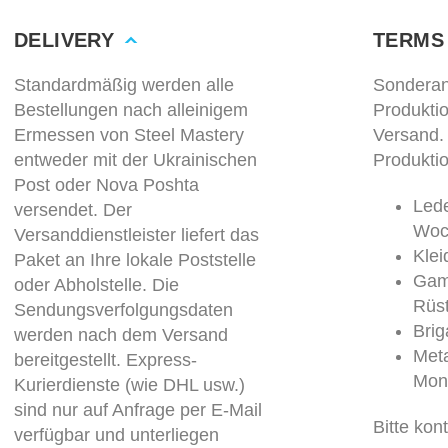
DELIVERY
TERMS
Standardmäßig werden alle
Sonderan
Bestellungen nach alleinigem
Produkti
Ermessen von Steel Mastery
Versand.
entweder mit der Ukrainischen
Produktio
Post oder Nova Poshta
Lede
versendet. Der
Woc
Versanddienstleister liefert das
Kle
Paket an Ihre lokale Poststelle
Gam
oder Abholstelle. Die
Rüs
Sendungsverfolgungsdaten
Brig
werden nach dem Versand
Meta
bereitgestellt. Express-
Mon
Kurierdienste (wie DHL usw.)
sind nur auf Anfrage per E-Mail
Bitte kon
verfügbar und unterliegen