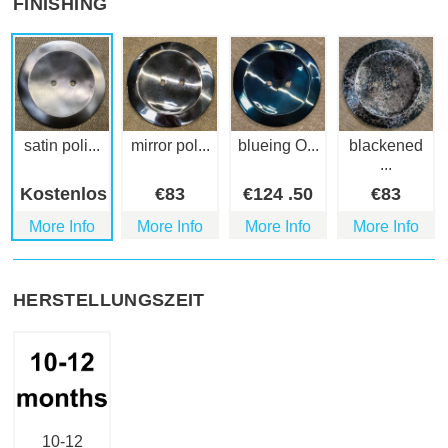
FINISHING
satin poli...
mirror pol...
blueing O...
blackened
...
Kostenlos
€
83
€
124
.50
€
83
More Info
More Info
More Info
More Info
HERSTELLUNGSZEIT
10-12