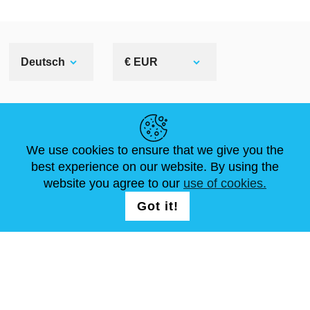
Deutsch
€ EUR
NÜTZLICHE LINKS
We use cookies to ensure that we give you the
NEUIGKEITEN
ABOUT US
STANDARDGRÖSSEN
best experience on our website. By using the
ARTIKEL
FAQ
SCHREIB UNS
website you agree to our
use of cookies.
Got it!
FOLG UNS AUF