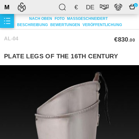
M
€
DE
0
NACH OBEN
FOTO
MASSGESCHNEIDERT
BESCHREIBUNG
BEWERTUNGEN
VERÖFFENTLICHUNG
AL-04
€830
.00
PLATE LEGS OF THE 16TH CENTURY