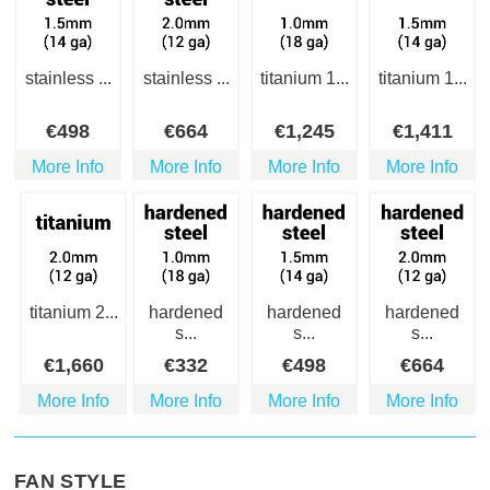
stainless ...
stainless ...
titanium 1...
titanium 1...
€
498
€
664
€
1,245
€
1,411
More Info
More Info
More Info
More Info
titanium 2...
hardened
hardened
hardened
s...
s...
s...
€
1,660
€
332
€
498
€
664
More Info
More Info
More Info
More Info
FAN STYLE