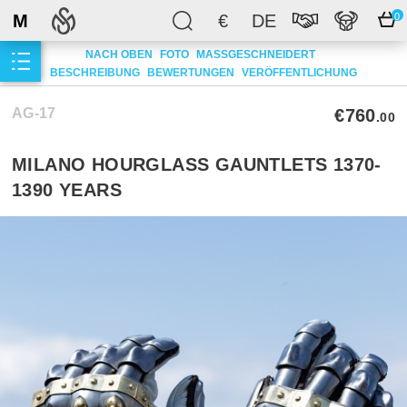
M
€
DE
0
NACH OBEN
FOTO
MASSGESCHNEIDERT
BESCHREIBUNG
BEWERTUNGEN
VERÖFFENTLICHUNG
AG-17
€760
.00
MILANO HOURGLASS GAUNTLETS 1370-
1390 YEARS