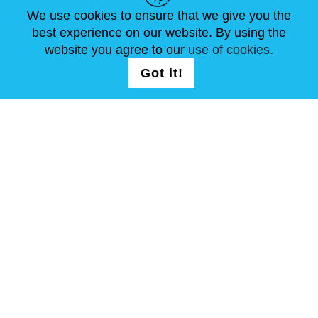
We use cookies to ensure that we give you the
NEUIGKEITEN
ABOUT US
STANDARDGRÖSSEN
best experience on our website. By using the
ARTIKEL
FAQ
SCHREIB UNS
website you agree to our
use of cookies.
Got it!
FOLG UNS AUF