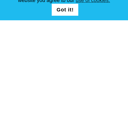
website you agree to our
use of cookies.
Got it!
FOLG UNS AUF
allgemeine Geschäftsbedingungen
Seitenverzeichnis
Copyright © Steel Mastery 2001-2026. Alle Rechte vorbehalten