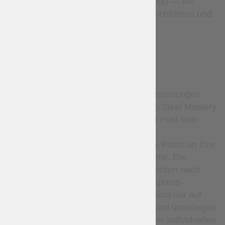
Verlorene Pakete sind abgedeckt — wir
werden eine Untersuchung durchführen und
bei Bedarf erneut versenden.
DELIVERY
Standardmäßig werden alle Bestellungen
nach alleinigem Ermessen von Steel Mastery
entweder mit der Ukrainischen Post oder
Nova Poshta versendet. Der
Versanddienstleister liefert das Paket an Ihre
lokale Poststelle oder Abholstelle. Die
Sendungsverfolgungsdaten werden nach
dem Versand bereitgestellt. Express-
Kurierdienste (wie DHL usw.) sind nur auf
Anfrage per E-Mail verfügbar und unterliegen
zusätzlichen Kosten sowie einer individuellen