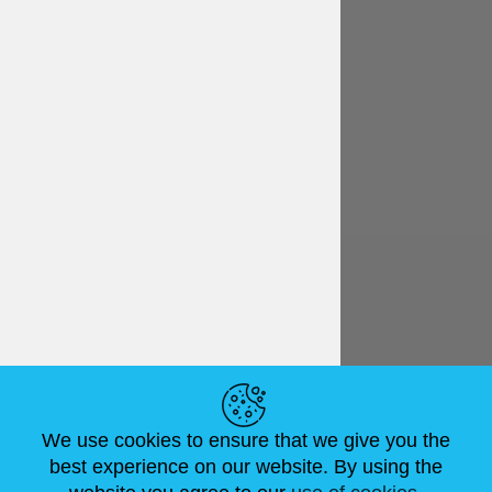
Deutsch
€ EUR
NÜTZLICHE LINKS
We use cookies to ensure that we give you the
NEUIGKEITEN
ABOUT US
STANDARDGRÖSSEN
best experience on our website. By using the
ARTIKEL
FAQ
SCHREIB UNS