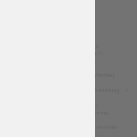
Bestätigung.
TERMS
Sonderanfertigungen benötigen
Produktionszeit vor dem Versand.
Geschätzte Produktionszeiten:
Lederaccessoires – 2–4 Wochen;
Kleidung – 2–8 Wochen;
Gambeson und gesteppte Rüstung – 8–
12 Wochen;
Brigantinen – 1–3 Monate;
Metallrüstungen – 2–7 Monate.
Bitte kontaktieren Sie uns für genauere
Zeitangaben.