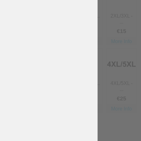
XL - Taill...
XL/2XL -
2XL - Tail...
2XL/3XL -
T...
...
€
5
€
7
€
10
€
15
More Info
More Info
More Info
More Info
3XL - Tail...
3XL/4XL -
4XL - Tail...
4XL/5XL -
...
...
€
15
€
20
€
20
€
25
More Info
More Info
More Info
More Info