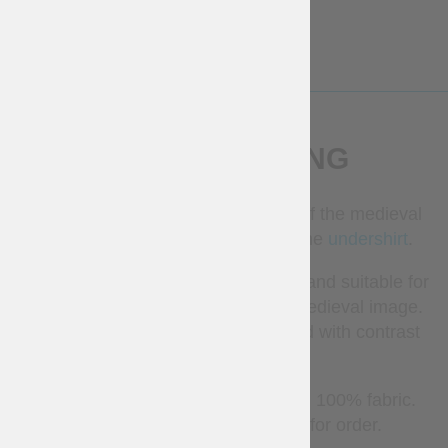
Kostenlos
More Info
BESCHREIBUNG
Tunic is one of the main elements of the medieval
costume and is worn mostly over the
undershirt
.
This model is practical, comfortable and suitable for
the implementation of the classic medieval image.
Neckline and sleeves are decorated with contrast
thread.
Tunic is being made of only natural 100% fabric.
Different colours are available for order.