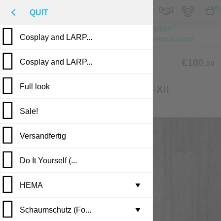
M
€
DE
0
QUIT
NACH OBEN
FOTO
MASSGESCHNEIDERT
Cosplay and LARP...
BESCHREIBUNG
BEWERTUNGEN
VERÖFFENTLICHUNG
CLM-29
€100
Cosplay and LARP...
.00
Full look
MEDIEVAL TUNIC, EUROPE IX-XII
CENTURIES
Sale!
Versandfertig
Do It Yourself (...
HEMA
Leather armor i...
▼
Schaumschutz (Fo...
Brigandine armo...
Gambesons
▼