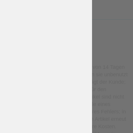
LESS
WARRANTY
Stockartikel können innerhalb von 14 Tagen
zurückgegeben werden, sofern sie unbenutzt
sind. Die Rücksendekosten trägt der Kunde;
Rückerstattungen gelten nur für den
Warenpreis. Maßgefertigte Artikel sind nicht
erstattungsfähig, außer im Falle eines
Herstellungsfehlers oder unseres Fehlers; in
solchen Fällen fertigen wir den Artikel erneut
an oder erstatten ihn auf unsere Kosten.