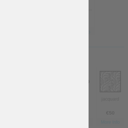
5XL - Tail...
5XL/6XL -
6XL - Tail...
...
€
30
€
35
€
40
More Info
More Info
More Info
STOFF
Baumwolle
Leinen
Wolle
jacquard
...
Kostenlos
€
40
€
40
€
50
More Info
More Info
More Info
More Info