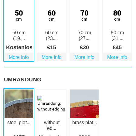
50 cm
60 cm
70 cm
80 cm
(19....
(23....
(27....
(31....
Kostenlos
€
15
€
30
€
45
More Info
More Info
More Info
More Info
UMRANDUNG
steel plat...
without
brass plat...
ed...