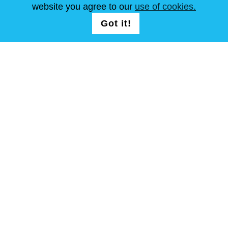
ARTIKEL
FAQ
SCHREIB UNS
website you agree to our
use of cookies.
Got it!
FOLG UNS AUF
allgemeine Geschäftsbedingungen
Seitenverzeichnis
Copyright © Steel Mastery 2001-2026. Alle Rechte vorbehalten