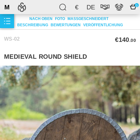
M
€
DE
0
NACH OBEN
FOTO
MASSGESCHNEIDERT
BESCHREIBUNG
BEWERTUNGEN
VERÖFFENTLICHUNG
WS-02
€140
.00
MEDIEVAL ROUND SHIELD