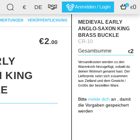
0
0
€
DE
Anmelden / Login
€
WERTUNGEN
VERÖFFENTLICHUNG
MEDIEVAL EARLY
ANGLO-SAXON KING
BRASS BUCKLE
€2
CR-10
.00
2
Gesamtsumme
€
RLY
Versandkosten werden zu den
Warenkorb hinzugefügt, sobald du
 KING
deinen Wohnort genannt hast. Der
Lieferpreis setzt sich zusammen
aus Zielland und dem Gewicht /
Größe der bestellten Ware.
LE
Bitte
melde dich
an , damit
die Vorgaben gespeichert
werden