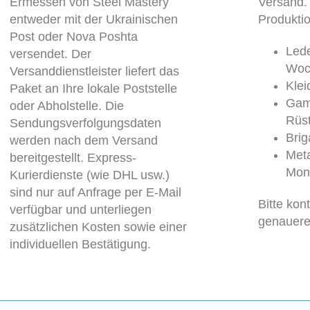
Ermessen von Steel Mastery
Versand.
entweder mit der Ukrainischen
Produktio
Post oder Nova Poshta
Lede
versendet. Der
Woc
Versanddienstleister liefert das
Kle
Paket an Ihre lokale Poststelle
Gam
oder Abholstelle. Die
Rüs
Sendungsverfolgungsdaten
Brig
werden nach dem Versand
Meta
bereitgestellt. Express-
Mon
Kurierdienste (wie DHL usw.)
sind nur auf Anfrage per E-Mail
Bitte kon
verfügbar und unterliegen
genauere
zusätzlichen Kosten sowie einer
individuellen Bestätigung.