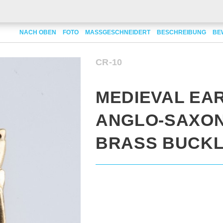
Early Anglo-Saxon King Brass Buckle
NACH OBEN
FOTO
MASSGESCHNEIDERT
BESCHREIBUNG
BE
CR-10
MEDIEVAL EA
ANGLO-SAXON
BRASS BUCK