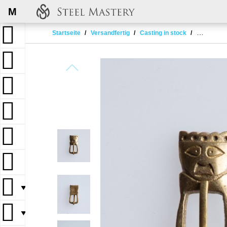
M
Startseite
Versandfertig
Casting in stock
Medieval 
▼
▼