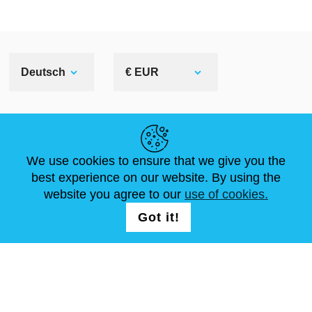
Deutsch
€ EUR
NÜTZLICHE LINKS
We use cookies to ensure that we give you the
NEUIGKEITEN
ABOUT US
STANDARDGRÖSSEN
best experience on our website. By using the
ARTIKEL
FAQ
SCHREIB UNS
website you agree to our
use of cookies.
Got it!
FOLG UNS AUF