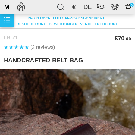
M
€
DE
0
NACH OBEN
FOTO
MASSGESCHNEIDERT
BESCHREIBUNG
BEWERTUNGEN
VERÖFFENTLICHUNG
LB-21
€70
.00
(2 reviews)
HANDCRAFTED BELT BAG