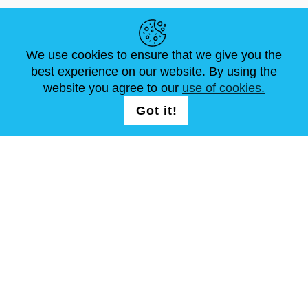
NÜTZLICHE LINKS
We use cookies to ensure that we give you the
NEUIGKEITEN
ABOUT US
STANDARDGRÖSSEN
best experience on our website. By using the
ARTIKEL
FAQ
SCHREIB UNS
website you agree to our
use of cookies.
Got it!
FOLG UNS AUF