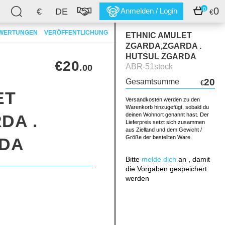
0
0
€
DE
Anmelden / Login
€
WERTUNGEN
VERÖFFENTLICHUNG
ETHNIC AMULET
ZGARDA,ZGARDA .
HUTSUL ZGARDA
€20
ABR-51stock
.00
20
Gesamtsumme
€
ET
Versandkosten werden zu den
Warenkorb hinzugefügt, sobald du
DA .
deinen Wohnort genannt hast. Der
Lieferpreis setzt sich zusammen
aus Zielland und dem Gewicht /
Größe der bestellten Ware.
RDA
Bitte
melde dich
an , damit
die Vorgaben gespeichert
werden