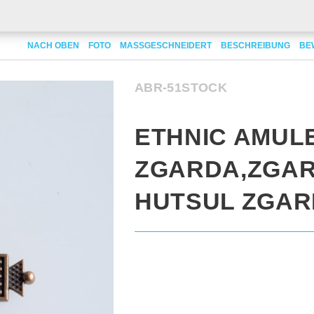
let Zgarda,Zgarda . Hutsul Zgarda
NACH OBEN
FOTO
MASSGESCHNEIDERT
BESCHREIBUNG
BE
ABR-51STOCK
ETHNIC AMUL
ZGARDA,ZGAR
HUTSUL ZGA