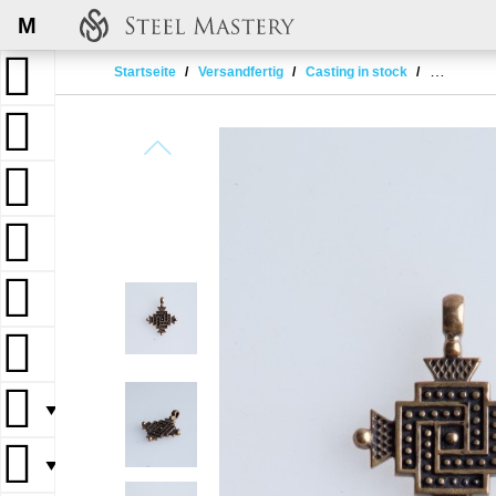
M
Startseite
Versandfertig
Casting in stock
Ethnic amu
▼
▼