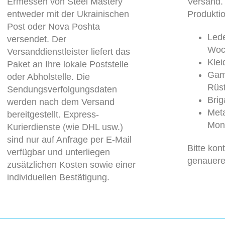
Ermessen von Steel Mastery
Versand.
entweder mit der Ukrainischen
Produktio
Post oder Nova Poshta
Lede
versendet. Der
Woc
Versanddienstleister liefert das
Kle
Paket an Ihre lokale Poststelle
Gam
oder Abholstelle. Die
Rüs
Sendungsverfolgungsdaten
Brig
werden nach dem Versand
Meta
bereitgestellt. Express-
Mon
Kurierdienste (wie DHL usw.)
sind nur auf Anfrage per E-Mail
Bitte kon
verfügbar und unterliegen
genauere
zusätzlichen Kosten sowie einer
individuellen Bestätigung.