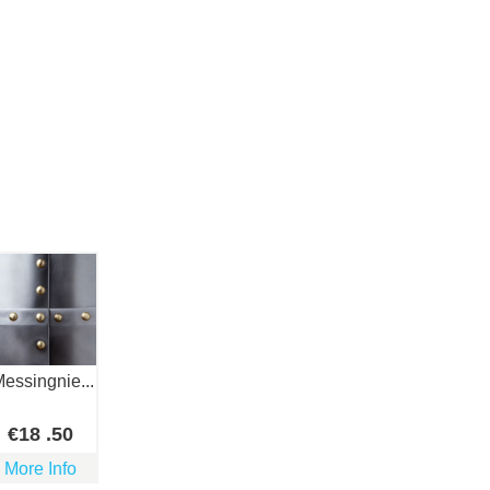
essingnie...
€
18
.50
More Info