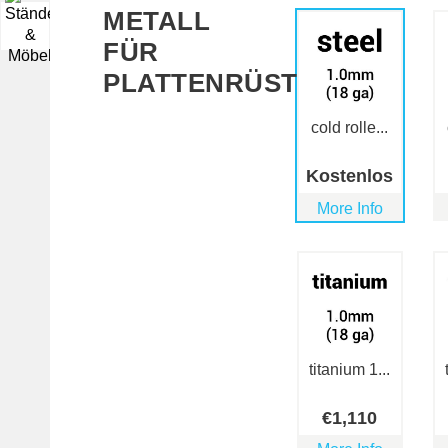
METALL
▼
FÜR
PLATTENRÜSTUNG
cold rolle...
Kostenlos
More Info
titanium 1...
€
1,110