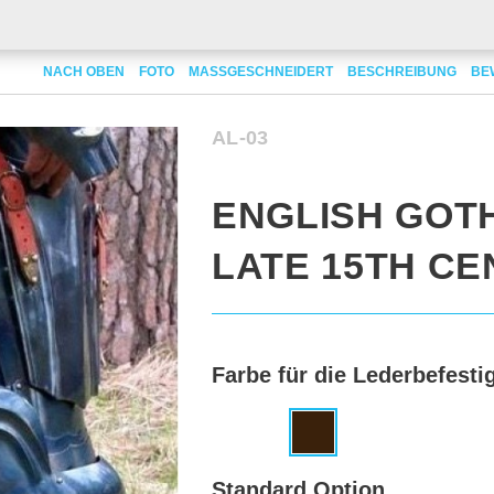
sh gothic legs late 15th century
NACH OBEN
FOTO
MASSGESCHNEIDERT
BESCHREIBUNG
BE
AL-03
ENGLISH GOT
LATE 15TH C
Farbe für die Lederbefesti
Standard Option