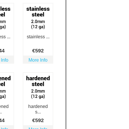
ss ...
stainless ...
44
€
592
 Info
More Info
ened
hardened
..
s...
44
€
592