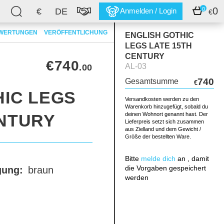
0
0
€
DE
Anmelden / Login
€
WERTUNGEN
VERÖFFENTLICHUNG
ENGLISH GOTHIC
LEGS LATE 15TH
CENTURY
€740
AL-03
.00
740
Gesamtsumme
€
HIC LEGS
Versandkosten werden zu den
Warenkorb hinzugefügt, sobald du
ENTURY
deinen Wohnort genannt hast. Der
Lieferpreis setzt sich zusammen
aus Zielland und dem Gewicht /
Größe der bestellten Ware.
Bitte
melde dich
an , damit
die Vorgaben gespeichert
gung:
braun
werden