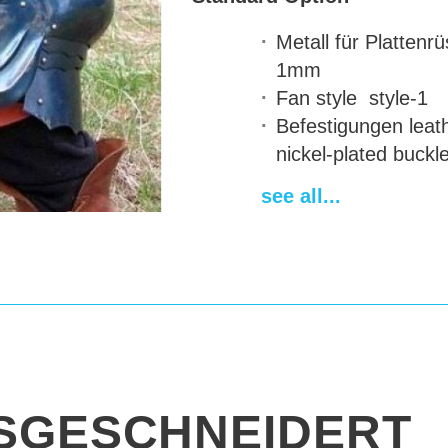
Metall für Plattenr
1mm
Fan style
style-1
Befestigungen
leath
nickel-plated buckl
Finishing
satin poli
see all...
SGESCHNEIDERT