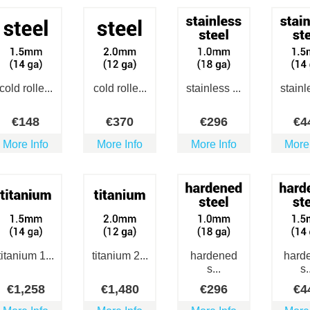
cold rolle...
cold rolle...
stainless ...
stainle
€
148
€
370
€
296
€
4
More Info
More Info
More Info
More
titanium 1...
titanium 2...
hardened
hard
s...
s.
€
1,258
€
1,480
€
296
€
4