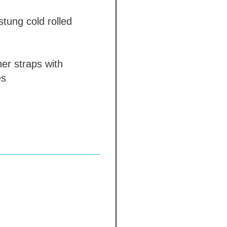
üstung
cold rolled
er straps with
es
shing