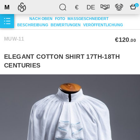
M
€
DE
0
NACH OBEN
FOTO
MASSGESCHNEIDERT
BESCHREIBUNG
BEWERTUNGEN
VERÖFFENTLICHUNG
MUW-11
€120
.00
ELEGANT COTTON SHIRT 17TH-18TH
CENTURIES