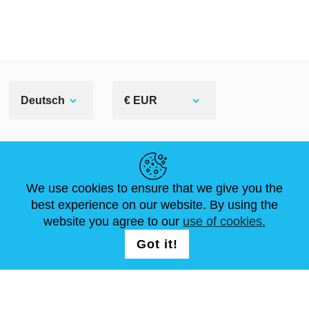
Deutsch
€ EUR
NÜTZLICHE LINKS
We use cookies to ensure that we give you the
NEUIGKEITEN
ABOUT US
STANDARDGRÖSSEN
best experience on our website. By using the
ARTIKEL
FAQ
SCHREIB UNS
website you agree to our
use of cookies.
Got it!
FOLG UNS AUF