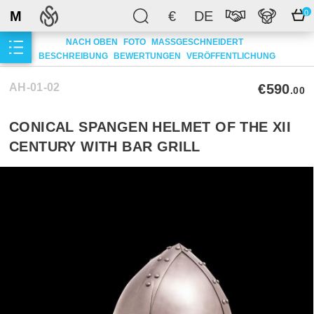
M
€
DE
0
NACH OBEN
FOTO
MASSGESCHNEIDERT
BESCHREIBUNG
BEWERTUNGEN
VERÖFFENTLICHUNG
AH-01-02
€590
.00
CONICAL SPANGEN HELMET OF THE XII
CENTURY WITH BAR GRILL