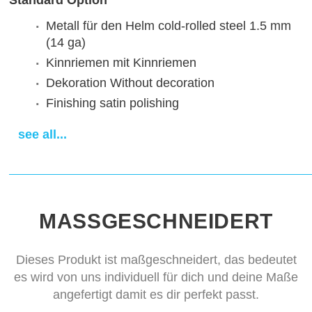
Standard Option
Metall für den Helm
cold-rolled steel 1.5 mm
(14 ga)
Kinnriemen
mit Kinnriemen
Dekoration
Without decoration
Finishing
satin polishing
Sewn padded cap
cotton cap
see all...
Lieferfrist
14-28 days
MASSGESCHNEIDERT
Dieses Produkt ist maßgeschneidert, das bedeutet
es wird von uns individuell für dich und deine Maße
angefertigt damit es dir perfekt passt.