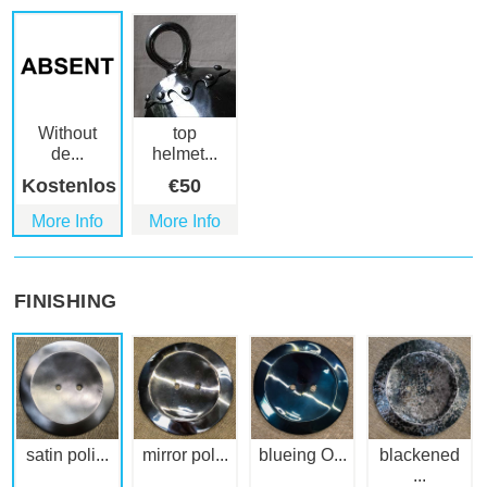
Without
top
de...
helmet...
Kostenlos
€
50
More Info
More Info
FINISHING
satin poli...
mirror pol...
blueing O...
blackened
...