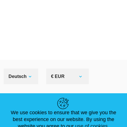
Deutsch
€ EUR
NÜTZLICHE LINKS
We use cookies to ensure that we give you the
NEUIGKEITEN
ABOUT US
STANDARDGRÖSSEN
best experience on our website. By using the
ARTIKEL
FAQ
SCHREIB UNS
website you agree to our
use of cookies.