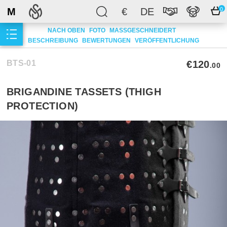
M
€
DE
0
NACH OBEN
FOTO
MASSGESCHNEIDERT
BESCHREIBUNG
BEWERTUNGEN
VERÖFFENTLICHUNG
BTS-01
€120
.00
BRIGANDINE TASSETS (THIGH
PROTECTION)