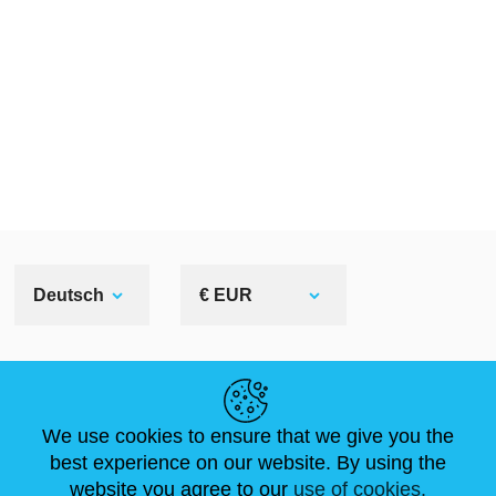
Deutsch
€ EUR
NÜTZLICHE LINKS
We use cookies to ensure that we give you the
NEUIGKEITEN
ABOUT US
STANDARDGRÖSSEN
best experience on our website. By using the
ARTIKEL
FAQ
SCHREIB UNS
website you agree to our
use of cookies.