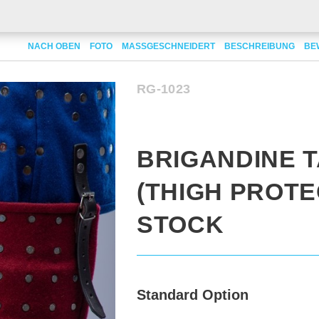
CTION) IN STOCK
NACH OBEN
FOTO
MASSGESCHNEIDERT
BESCHREIBUNG
BE
RG-1023
BRIGANDINE 
(THIGH PROTE
STOCK
Standard Option