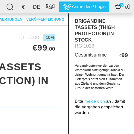
0
0
€
DE
Anmelden / Login
€
WERTUNGEN
VERÖFFENTLICHUNG
BRIGANDINE
TASSETS (THIGH
PROTECTION) IN
€110.00
-10%
STOCK
€99
RG-1023
.00
99
Gesamtsumme
€
TASSETS
Versandkosten werden zu den
Warenkorb hinzugefügt, sobald du
deinen Wohnort genannt hast. Der
CTION) IN
Lieferpreis setzt sich zusammen
aus Zielland und dem Gewicht /
Größe der bestellten Ware.
Bitte
melde dich
an , damit
die Vorgaben gespeichert
werden