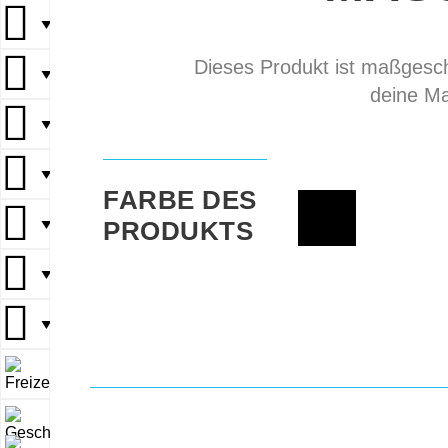
▼
Dieses Produkt ist maßgeschn
▼
deine Ma
▼
▼
FARBE DES
PRODUKTS
▼
▼
▼
▼
▼