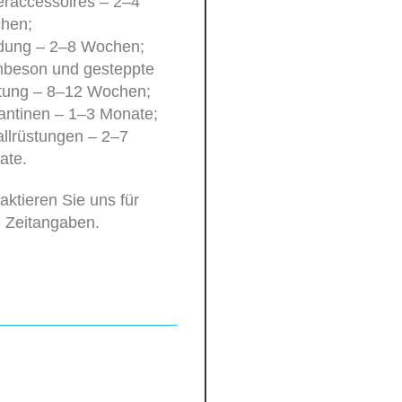
raccessoires – 2–4
hen;
idung – 2–8 Wochen;
beson und gesteppte
tung – 8–12 Wochen;
antinen – 1–3 Monate;
llrüstungen – 2–7
ate.
taktieren Sie uns für
 Zeitangaben.