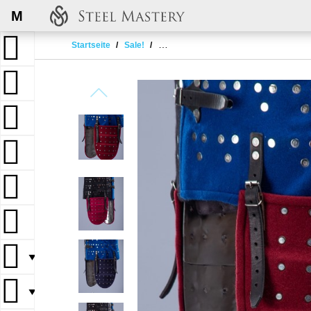
M
Startseite
Sale!
BRIGANDINE TASSETS (THIGH PROTE
▼
▼