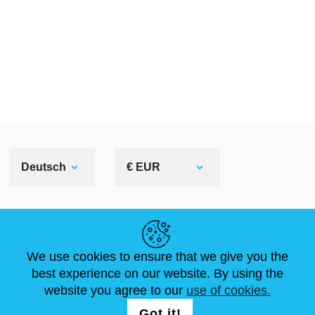
Deutsch
€ EUR
NÜTZLICHE LINKS
We use cookies to ensure that we give you the
NEUIGKEITEN
ABOUT US
STANDARDGRÖSSEN
best experience on our website. By using the
ARTIKEL
FAQ
SCHREIB UNS
website you agree to our
use of cookies.
Got it!