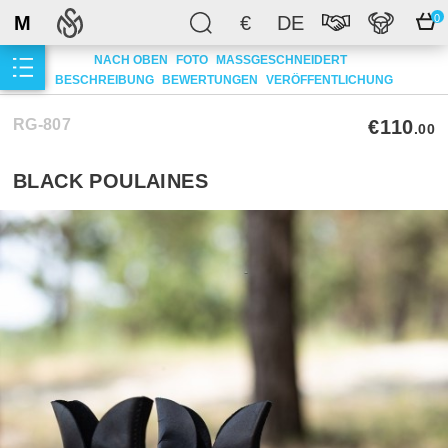
M
€
DE
0
NACH OBEN
FOTO
MASSGESCHNEIDERT
BESCHREIBUNG
BEWERTUNGEN
VERÖFFENTLICHUNG
RG-807
€110
.00
BLACK POULAINES