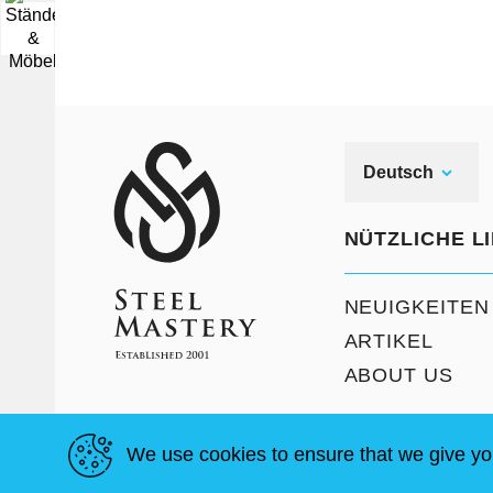
▼
Deutsch
NÜTZLICHE L
NEUIGKEITEN
ARTIKEL
ABOUT US
We use cookies to ensure that we give yo
allgemeine Geschäftsbedingungen
Seitenverzeich