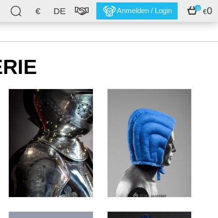
0
0
€
DE
Anmelden / Login
€
RIE