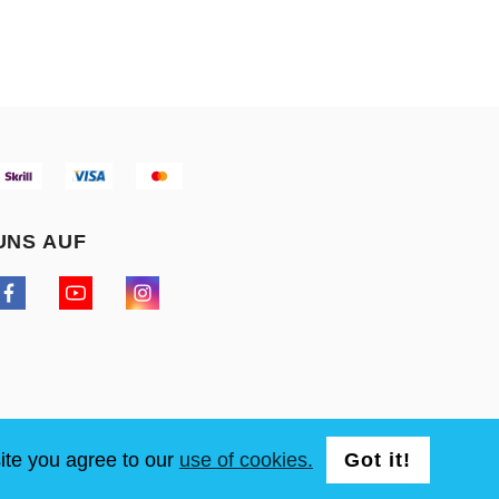
UNS AUF
ite you agree to our
use of cookies.
Got it!