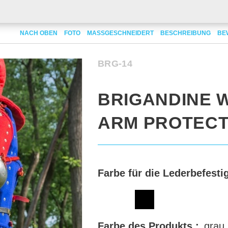
Brigandine woolen arm protection
NACH OBEN
FOTO
MASSGESCHNEIDERT
BESCHREIBUNG
BE
BRG-14
BRIGANDINE 
ARM PROTECT
Farbe für die Lederbefesti
Farbe des Produkts :
grau