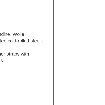
andine
Wolle
tten
cold-rolled steel -
er straps with
es