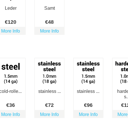
Leder
Samt
€
120
€
48
More Info
More Info
cold-rolle...
stainless ...
stainless ...
hard
s.
€
36
€
72
€
96
€
1
More Info
More Info
More Info
More