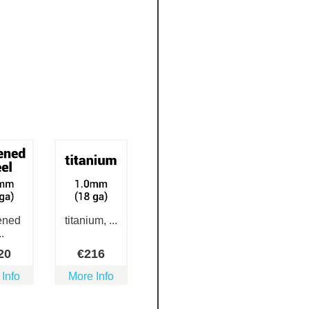
ened
titanium, ...
..
20
€
216
 Info
More Info