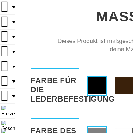
▼
MAS
▼
▼
Dieses Produkt ist maßgeschn
deine Ma
▼
▼
FARBE FÜR
▼
DIE
▼
LEDERBEFESTIGUNG
▼
▼
FARBE DES