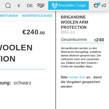
0
0
€
DE
Anmelden / Login
€
WERTUNGEN
VERÖFFENTLICHUNG
BRIGANDINE
WOOLEN ARM
PROTECTION
€240
BRG-14
.00
240
Gesamtsumme
€
WOOLEN
Versandkosten werden zu den
Warenkorb hinzugefügt, sobald du
ION
deinen Wohnort genannt hast. Der
Lieferpreis setzt sich zusammen
aus Zielland und dem Gewicht /
Größe der bestellten Ware.
Bitte
melde dich
an , damit
die Vorgaben gespeichert
gung:
schwarz
werden