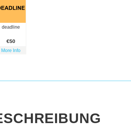
deadline
€
50
More Info
ESCHREIBUNG