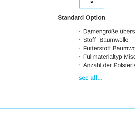
Standard Option
Damengröße
übers
Stoff
Baumwolle
Futterstoff
Baumwol
Füllmaterialtyp
Misc
Anzahl der Polster
Lagen
see all...
Anbringen der Ärm
Zweifarbiges Desig
Kontraststeppung 
Einfassung
absent
Farbstempelung
ab
Lieferfrist
14-28 da