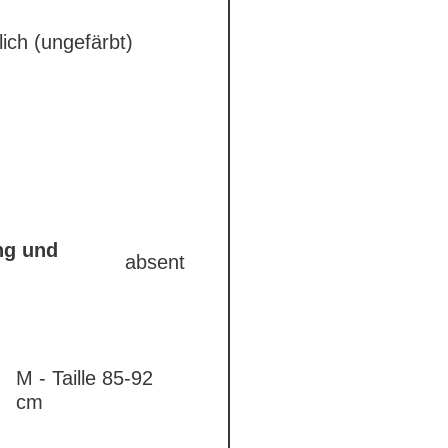
lich (ungefärbt)
ng und
absent
M - Taille 85-92
cm