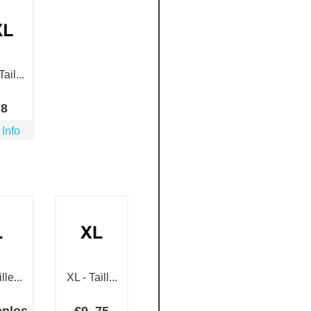
ail...
78
 Info
lle...
XL - Taill...