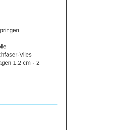
pringen
le
hfaser-Vlies
lagen
1.2 cm - 2
el
standard
n
eine Farbe
und
sent
ys