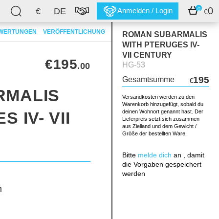
0
0
€
DE
Anmelden / Login
€
WERTUNGEN
VERÖFFENTLICHUNG
ROMAN SUBARMALIS
WITH PTERUGES IV-
VII CENTURY
€195
HG-53
.00
195
Gesamtsumme
€
RMALIS
Versandkosten werden zu den
Warenkorb hinzugefügt, sobald du
 IV- VII
deinen Wohnort genannt hast. Der
Lieferpreis setzt sich zusammen
aus Zielland und dem Gewicht /
Größe der bestellten Ware.
Bitte
melde dich
an , damit
die Vorgaben gespeichert
werden
h