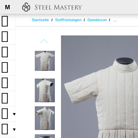
M
Startseite
Stoffrüstungen
Gambeson
Roman Subarma
▼
▼