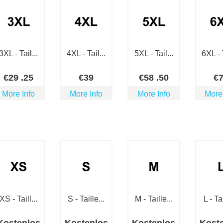
3XL - Tail...
4XL - Tail...
5XL - Tail...
6XL - T
€
29
.25
€
39
€
58
.50
€
More Info
More Info
More Info
More
XS - Taill...
S - Taille...
M - Taille...
L - Tai