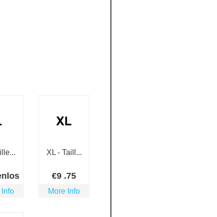
lle...
XL - Taill...
enlos
€
9
.75
 Info
More Info