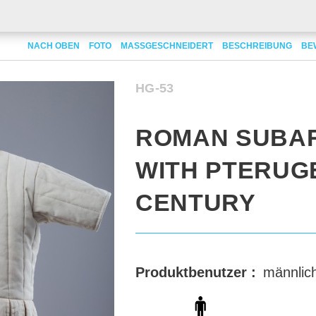
lis with Pteruges IV- VII century
NACH OBEN
FOTO
MASSGESCHNEIDERT
BESCHREIBUNG
BE
HG-53
ROMAN SUBA
WITH PTERUGES
CENTURY
Produktbenutzer :
männlic