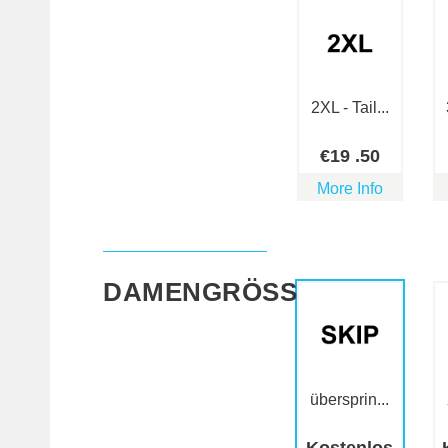
2XL - Tail...
€
19
.50
More Info
DAMENGRÖSSE
übersprin...