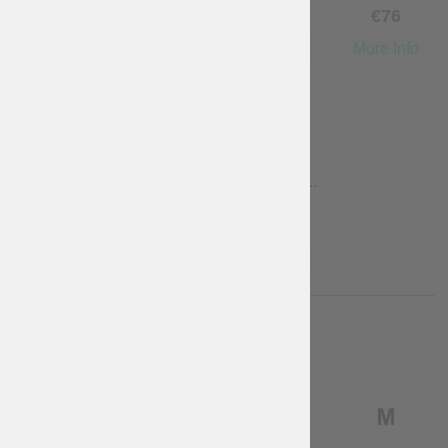
Kostenlos
€
38
€
57
€
76
More Info
More Info
More Info
More Info
4XL - Tail...
5XL - Tail...
6XL - Tail...
€
95
€
114
€
152
More Info
More Info
More Info
DAMENGRÖSSE