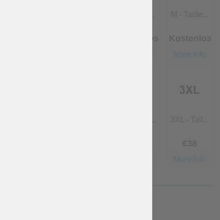
übersprin...
XS - Taill...
S - Taille...
M - Taille...
Kostenlos
Kostenlos
Kostenlos
Kostenlos
More Info
More Info
More Info
More Info
L - Taille...
XL - Taill...
2XL - Tail...
3XL - Tail...
Kostenlos
€
19
€
26
.60
€
38
More Info
More Info
More Info
More Info
BEFESTIGUNGEN