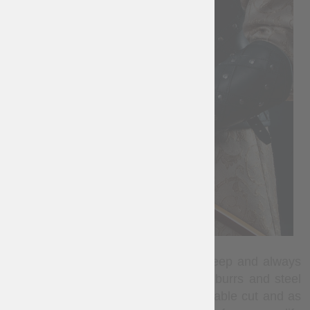
The best dressed leather, dyed in deep and always
fitting black color, simple rivets and burrs and steel
buckles, the firmest threads, comfortable cut and as