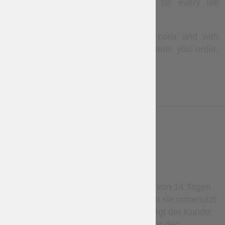
a result – the splendacious vest for every life
occasion.
However, if you wish it in brighter color and with
other findings, so that is not a problem: you order,
we do.
LESS
WARRANTY
Stockartikel können innerhalb von 14 Tagen
zurückgegeben werden, sofern sie unbenutzt
sind. Die Rücksendekosten trägt der Kunde;
Rückerstattungen gelten nur für den