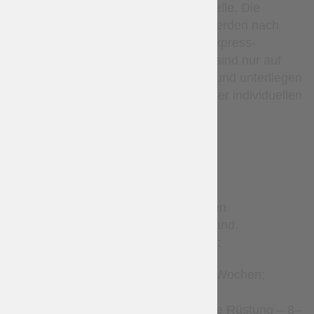
lokale Poststelle oder Abholstelle. Die
Sendungsverfolgungsdaten werden nach
dem Versand bereitgestellt. Express-
Kurierdienste (wie DHL usw.) sind nur auf
Anfrage per E-Mail verfügbar und unterliegen
zusätzlichen Kosten sowie einer individuellen
Bestätigung.
TERMS
Sonderanfertigungen benötigen
Produktionszeit vor dem Versand.
Geschätzte Produktionszeiten:
Lederaccessoires – 2–4 Wochen;
Kleidung – 2–8 Wochen;
Gambeson und gesteppte Rüstung – 8–