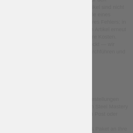
Warenpreis. Maßgefertigte Artikel sind nicht
erstattungsfähig, außer im Falle eines
Herstellungsfehlers oder unseres Fehlers; in
solchen Fällen fertigen wir den Artikel erneut
an oder erstatten ihn auf unsere Kosten.
Verlorene Pakete sind abgedeckt — wir
werden eine Untersuchung durchführen und
bei Bedarf erneut versenden.
DELIVERY
Standardmäßig werden alle Bestellungen
nach alleinigem Ermessen von Steel Mastery
entweder mit der Ukrainischen Post oder
Nova Poshta versendet. Der
Versanddienstleister liefert das Paket an Ihre