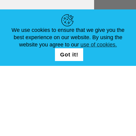
NÜTZLICHE LINKS
We use cookies to ensure that we give you the
NEUIGKEITEN
ABOUT US
STANDARDGRÖSSEN
best experience on our website. By using the
ARTIKEL
FAQ
SCHREIB UNS
website you agree to our
use of cookies.
Got it!
FOLG UNS AUF