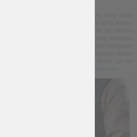
armour – light, firm and steady going.
The best armorers of Steel Mastery have made
precisely this leather costume. Inspired as by ancient
gravures of the medieval knights, so by modern
pictures of fantasy warriors, after long meetings,
debates and fights, our masters reached conclusion
and created perfectly sustainable medieval leather
vest, appropriate as for historical event, so for
fantasy-style festival with
bracers in same style
.