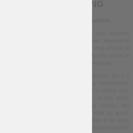
BESCHREIBUNG
Leather vest with diamond pattern
Modest and costly, full of royalty and monkish
humble, this leather armor costume represents
leather vest with diamond pattern – true choice of
the kings. This armor is for everybody who wants to
have royal look without spending the treasury.
Steel armor provides with perfect protection, but it is
quite heave and will restrict your movements.
Expensive brocade or velvet doublet is sightly one,
but it will not protect you at all. So, in this sticky
situation, when you need not too strong, but
comfortable body protection, which look so good-
looking that it is not a shame to wear it for royal
court, so there is only one choice – functional leather