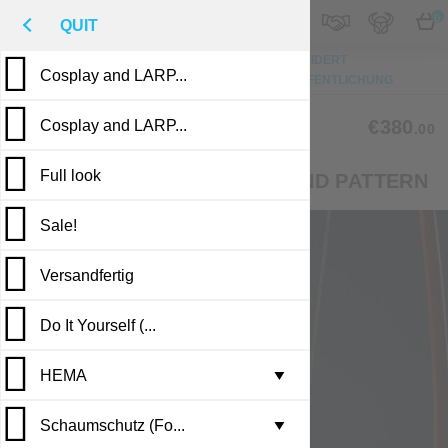
M
€
DE
0
QUIT
NACH OBEN
FOTO
MASSGESCHNEIDERT
Cosplay and LARP...
BESCHREIBUNG
BEWERTUNGEN
VERÖFFENTLICHUNG
LV-02
€380
Cosplay and LARP...
.00
Full look
LEATHER VEST WITH DIAMOND PATTERN
Sale!
Versandfertig
Do It Yourself (...
HEMA
Leather armor i...
▼
Schaumschutz (Fo...
Brigandine armo...
Gambesons
▼