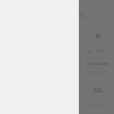
HERRENGRÖSSE (FÜR KLEIDUNG)
übersprin...
XS - Taill...
S - Taille...
M - Taille...
Kostenlos
Kostenlos
Kostenlos
Kostenlos
More Info
More Info
More Info
More Info
L - Taille...
XL - Taill...
2XL - Tail...
3XL - Tail...