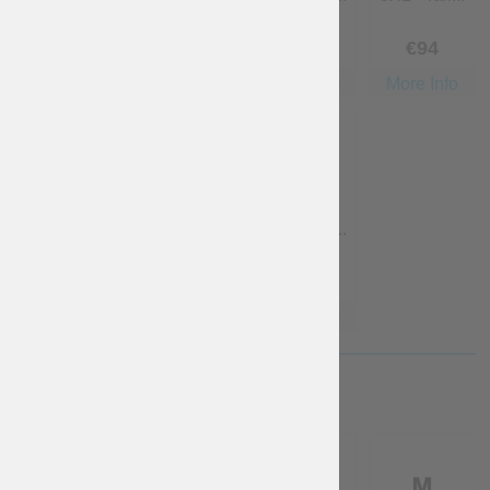
Kostenlos
€
47
€
70
.50
€
94
More Info
More Info
More Info
More Info
4XL - Tail...
5XL - Tail...
6XL - Tail...
€
117
.50
€
141
€
188
More Info
More Info
More Info
DAMENGRÖSSE