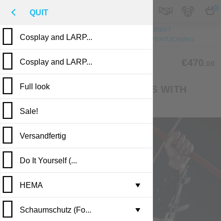
M
€
DE
0
QUIT
NACH OBEN
FOTO
MASSGESCHNEIDERT
Cosplay and LARP...
BESCHREIBUNG
BEWERTUNGEN
VERÖFFENTLICHUNG
CLM-70
€470
Cosplay and LARP...
.00
Full look
LEATHER VEST AND BRACERS WITH
DIAMOND PATTERN
Sale!
Versandfertig
Do It Yourself (...
HEMA
Leather armor i...
▼
Schaumschutz (Fo...
Brigandine armo...
Gambesons
▼