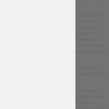
And, when you will decide to go out to your royal
hunt, you will not be without appropriate outfit –
functional leather armor. The one, which allows
being nimble on feet, drawing bow string to the ear,
and bending to the ground, when it’s needed to
sneak up. On top of all of this, such outfit must look
really kingly, highlighting noble birth and high status
of hunter in every way.
Just for these reasons, we have prepared this
leather vest and bracers. Hunting equipment, fit for a
king.
Firm and soft black leather of the best currying is
decorated with crossover leather strips that create
chaste, but classy diamond pattern. Strips are