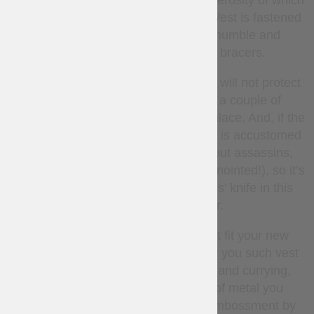
studded with steel rivets, humble generosity of which
makes vest and bracers truly royal. Vest is fastened
from the front with steel buckles humble and
properly; the same buckles hold bracers.
Even if this handmade leather armor will not protect
of arrow and axe, but it may take a couple of
glancing blows from assaulter with anlace. And, if the
owner is an experienced fighter, who is accustomed
to attempts (what a royal hunt without assassins,
attempting the life and health of the anointed!), so it’s
kid stuff to evade death of assassins’ knife in this
wearable leather armor.
Well, if black color and steel do not fit your new
doublet, then we will gladly make for you such vest
and bracers of leather of any color and currying,
decorated with rivets and buckle of metal you
choose, and even with gems and embossment by