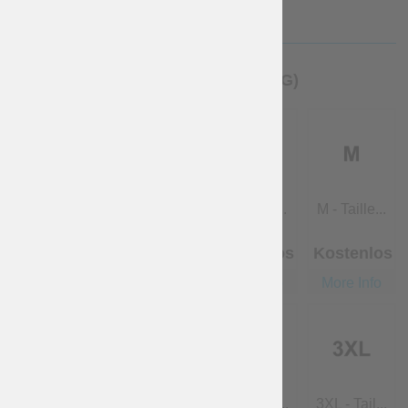
HERRENGRÖSSE (FÜR KLEIDUNG)
übersprin...
XS - Taill...
S - Taille...
M - Taille...
Kostenlos
Kostenlos
Kostenlos
Kostenlos
More Info
More Info
More Info
More Info
L - Taille...
XL - Taill...
2XL - Tail...
3XL - Tail...