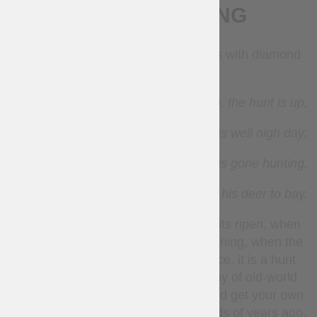
BESCHREIBUNG
Royal hunt Leather vest and bracers with diamond
pattern
The hunt is up, the hunt is up,
And it is well nigh day;
And Harry our king is gone hunting,
To bring his deer to bay.
When the leaves turn yellow and fruits ripen, when
heat gives way to the cool of the evening, when the
blood is roiling and requiring sacrifice, it is a hunt
time. It's time to go under the canopy of old-world
leafy forest, clasping a good bow, and get your own
deer, as kings were getting it hundreds of years ago.