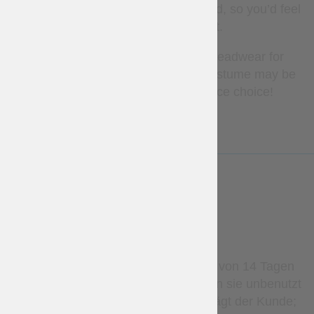
your wish. Your word is our command, so you’d feel
a real king at your hunt.
By the way, clothing, shoes and headwear for
completing of your leather armor costume may be
also ordered from us. Have a nice choice!
LESS
WARRANTY
Stockartikel können innerhalb von 14 Tagen
zurückgegeben werden, sofern sie unbenutzt
sind. Die Rücksendekosten trägt der Kunde;