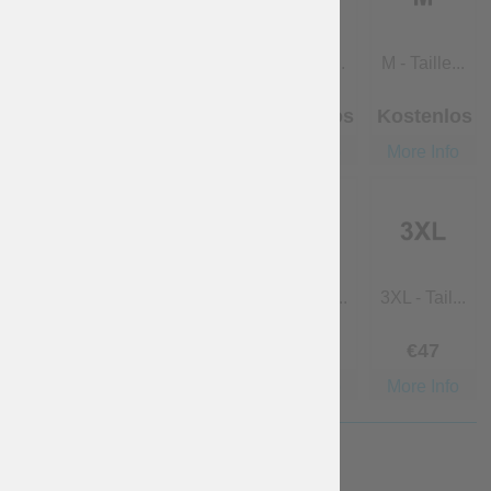
übersprin...
XS - Taill...
S - Taille...
M - Taille...
Kostenlos
Kostenlos
Kostenlos
Kostenlos
More Info
More Info
More Info
More Info
L - Taille...
XL - Taill...
2XL - Tail...
3XL - Tail...
Kostenlos
€
23
.50
€
32
.90
€
47
More Info
More Info
More Info
More Info
BEFESTIGUNGEN