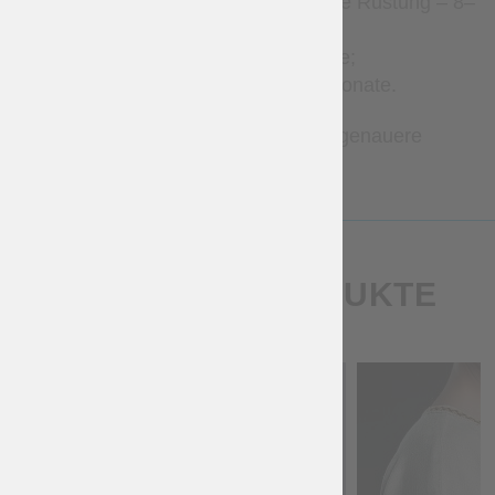
Gambeson und gesteppte Rüstung – 8–
12 Wochen;
Brigantinen – 1–3 Monate;
Metallrüstungen – 2–7 Monate.
Bitte kontaktieren Sie uns für genauere
Zeitangaben.
ÄHNLICHE PRODUKTE