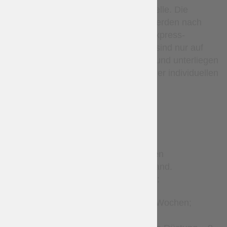
lokale Poststelle oder Abholstelle. Die
Sendungsverfolgungsdaten werden nach
dem Versand bereitgestellt. Express-
Kurierdienste (wie DHL usw.) sind nur auf
Anfrage per E-Mail verfügbar und unterliegen
zusätzlichen Kosten sowie einer individuellen
Bestätigung.
TERMS
Sonderanfertigungen benötigen
Produktionszeit vor dem Versand.
Geschätzte Produktionszeiten:
Lederaccessoires – 2–4 Wochen;
Kleidung – 2–8 Wochen;