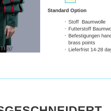
Standard Option
Stoff
Baumwolle
Futterstoff
Baumwol
Befestigungen
hand
brass points
Lieferfrist
14-28 da
SGESCHNEIDERT