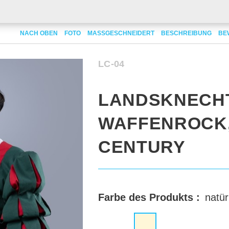
DSKNECHT WAFFENROCK, XVI CENTURY
NACH OBEN
FOTO
MASSGESCHNEIDERT
BESCHREIBUNG
BE
LC-04
LANDSKNECH
WAFFENROCK,
CENTURY
Farbe des Produkts :
natür