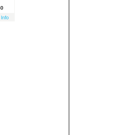
80
 Info