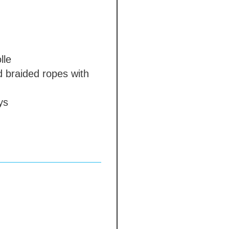
le
 braided ropes with
ys