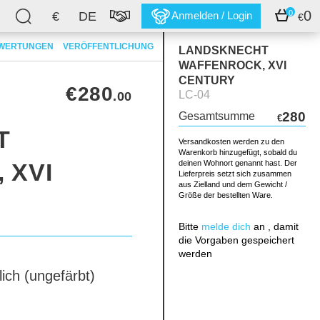
0
0
€
DE
Anmelden / Login
€
WERTUNGEN
VERÖFFENTLICHUNG
LANDSKNECHT
WAFFENROCK, XVI
CENTURY
€280
LC-04
.00
280
Gesamtsumme
€
T
Versandkosten werden zu den
Warenkorb hinzugefügt, sobald du
 XVI
deinen Wohnort genannt hast. Der
Lieferpreis setzt sich zusammen
aus Zielland und dem Gewicht /
Größe der bestellten Ware.
Bitte
melde dich
an , damit
die Vorgaben gespeichert
werden
lich (ungefärbt)