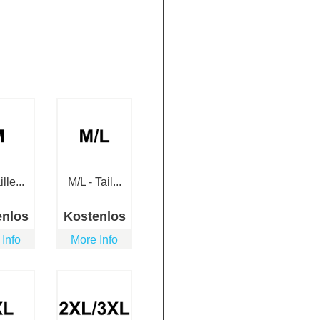
lle...
M/L - Tail...
enlos
Kostenlos
 Info
More Info