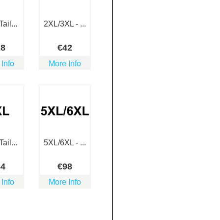
ail...
2XL/3XL - ...
28
€
42
 Info
More Info
ail...
5XL/6XL - ...
84
€
98
 Info
More Info