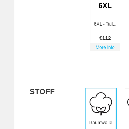
6XL - Tail...
€
112
More Info
STOFF
Baumwolle
...