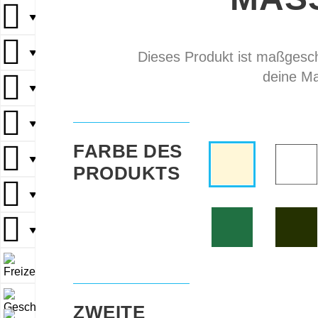
▼
▼
Dieses Produkt ist maßgeschn
deine Ma
▼
▼
FARBE DES
▼
PRODUKTS
▼
▼
▼
▼
ZWEITE