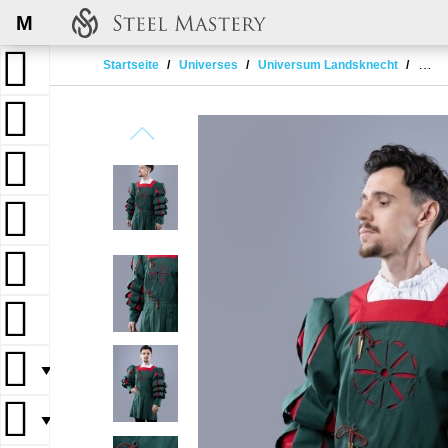
M
Startseite
Universes
Universum Landsknecht
LAN
▼
▼