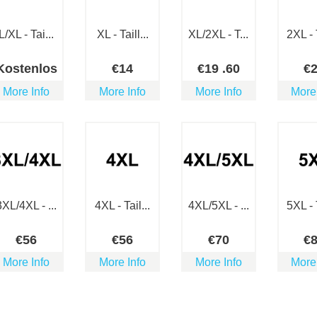
L/XL - Tai...
XL - Taill...
XL/2XL - T...
2XL - T
Kostenlos
€
14
€
19
.60
€
More Info
More Info
More Info
More
3XL/4XL - ...
4XL - Tail...
4XL/5XL - ...
5XL - T
€
56
€
56
€
70
€
More Info
More Info
More Info
More