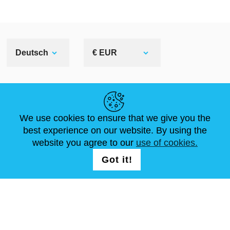
Deutsch
€ EUR
NÜTZLICHE LINKS
We use cookies to ensure that we give you the
NEUIGKEITEN
ABOUT US
STANDARDGRÖSSEN
best experience on our website. By using the
ARTIKEL
FAQ
SCHREIB UNS
website you agree to our
use of cookies.
Got it!
FOLG UNS AUF