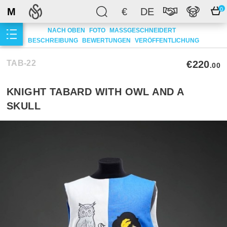
M
€
DE
0
NACH OBEN
FOTO
MASSGESCHNEIDERT
BESCHREIBUNG
BEWERTUNGEN
VERÖFFENTLICHUNG
TAB-22
€220
.00
KNIGHT TABARD WITH OWL AND A
SKULL