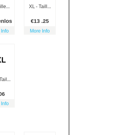
lle...
XL - Taill...
enlos
€
13
.25
 Info
More Info
ail...
06
 Info