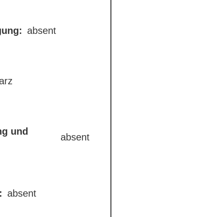
gung:
absent
arz
ng und
absent
:
absent