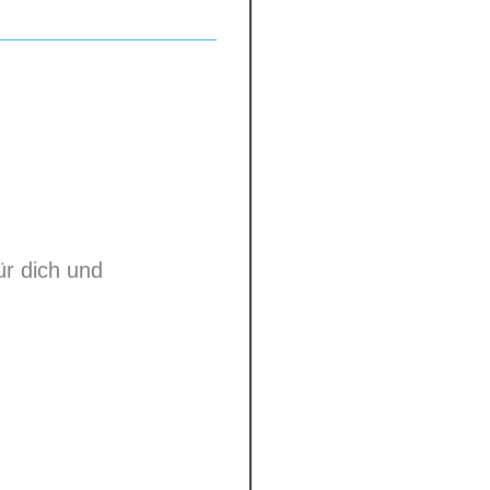
her laces
tahl-/Kunststoff-
n
eine Farbe
und
bsent
sent
nschutz
absent
ür dich und
SENT
ys