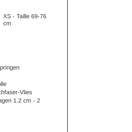
XS - Taille 69-76
cm
pringen
le
hfaser-Vlies
lagen
1.2 cm - 2
el
standard
5 cm