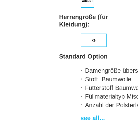
Herrengröße (für
Kleidung):
Standard Option
Damengröße
übers
Stoff
Baumwolle
Futterstoff
Baumwol
Füllmaterialtyp
Misc
Anzahl der Polster
Lagen
see all...
Anbringen der Ärm
Standard length
10