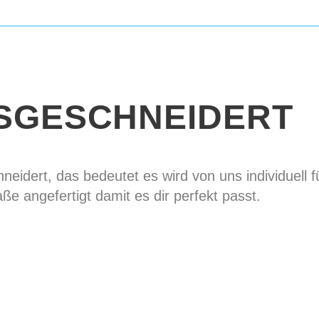
Befestigungen
leat
Befestigungen für S
Armrüstung
absent
Zweifarbiges Desig
Kontraststeppung 
Einfassung
absent
SGESCHNEIDERT
Personal emblem
a
Farbstempelung
ab
Zusätzlicher Rücke
eidert, das bedeutet es wird von uns individuell f
Neck protection
AB
ße angefertigt damit es dir perfekt passt.
Lieferfrist
14-28 da