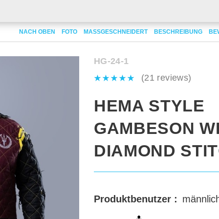
with diamond stitching
NACH OBEN
FOTO
MASSGESCHNEIDERT
BESCHREIBUNG
BE
HG-24-1
(21 reviews)
HEMA STYLE
GAMBESON W
DIAMOND STI
Produktbenutzer :
männlic