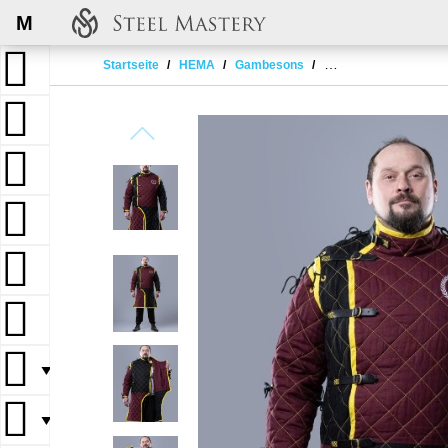
M
Startseite
HEMA
Gambesons
HEMA style gambeson 
▼
▼