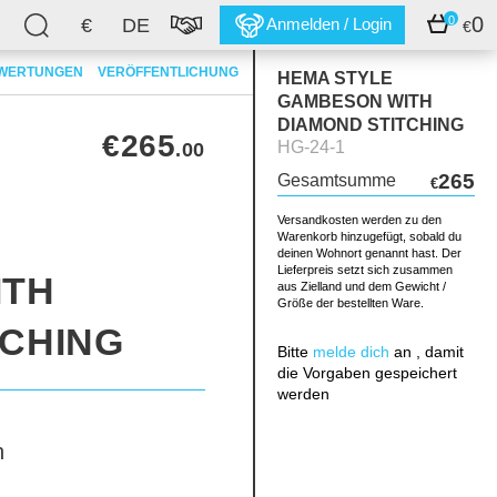
0
0
€
DE
Anmelden / Login
€
WERTUNGEN
VERÖFFENTLICHUNG
HEMA STYLE
GAMBESON WITH
DIAMOND STITCHING
€265
HG-24-1
.00
265
Gesamtsumme
€
Versandkosten werden zu den
Warenkorb hinzugefügt, sobald du
deinen Wohnort genannt hast. Der
Lieferpreis setzt sich zusammen
ITH
aus Zielland und dem Gewicht /
Größe der bestellten Ware.
TCHING
Bitte
melde dich
an , damit
die Vorgaben gespeichert
werden
h