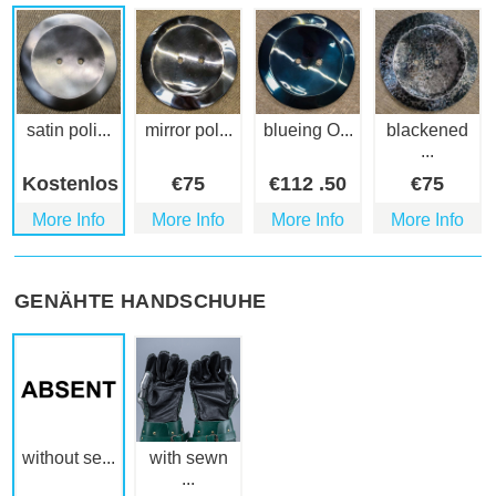
satin poli...
mirror pol...
blueing O...
blackened
...
Kostenlos
€
75
€
112
.50
€
75
More Info
More Info
More Info
More Info
GENÄHTE HANDSCHUHE
without se...
with sewn
...