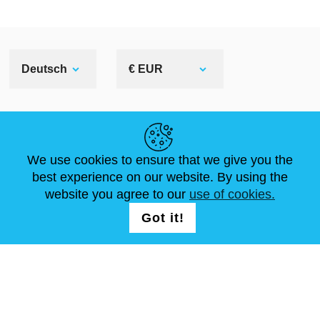
Deutsch
€ EUR
NÜTZLICHE LINKS
We use cookies to ensure that we give you the
NEUIGKEITEN
ABOUT US
STANDARDGRÖSSEN
best experience on our website. By using the
ARTIKEL
FAQ
SCHREIB UNS
website you agree to our
use of cookies.
Got it!
FOLG UNS AUF