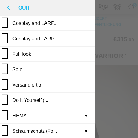
M
€
DE
0
QUIT
NACH OBEN
FOTO
MASSGESCHNEIDERT
Cosplay and LARP...
BESCHREIBUNG
BEWERTUNGEN
VERÖFFENTLICHUNG
CLM-38
€315
Cosplay and LARP...
.00
Full look
FANTASY-STYLE COSTUME "WARRIOR"
Sale!
Versandfertig
Do It Yourself (...
HEMA
Leather armor i...
▼
Schaumschutz (Fo...
Brigandine armo...
Gambesons
▼