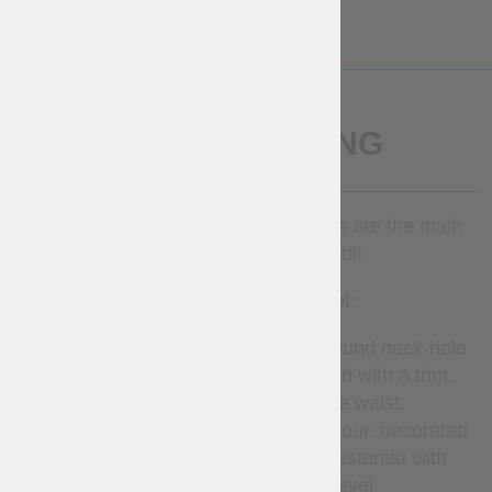
More Info
BESCHREIBUNG
Comfort and freedom of movements are the main
properties of warrior's outfit.
The costume consists of:
Very comfortable
shirt
.
It has round neck-hole
with neckline, that is decorated with a trim.
Pants
drawstrings on the waist.
Sleeveless cotta
of contrast colour, decorated
with trims. Knee-length it is
fastened with
buttons at the waist level.