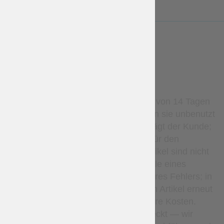
WARRANTY
Stockartikel können innerhalb von 14 Tagen
zurückgegeben werden, sofern sie unbenutzt
sind. Die Rücksendekosten trägt der Kunde;
Rückerstattungen gelten nur für den
Warenpreis. Maßgefertigte Artikel sind nicht
erstattungsfähig, außer im Falle eines
Herstellungsfehlers oder unseres Fehlers; in
solchen Fällen fertigen wir den Artikel erneut
an oder erstatten ihn auf unsere Kosten.
Verlorene Pakete sind abgedeckt — wir