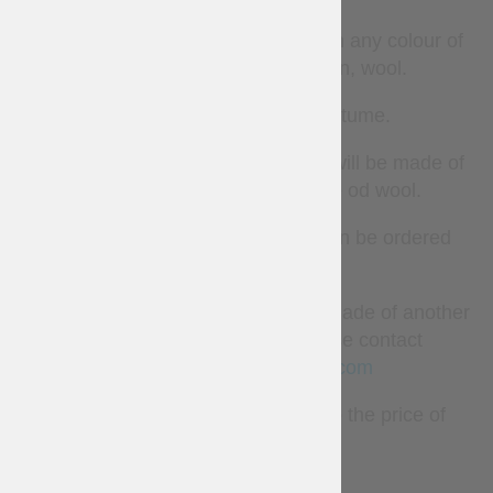
All parts of costume can be made in any colour of
the next material: linen, cotton, wool.
Base price is for cotton costume.
If you order woolen costume, shirt will be made of
linen and pants and cotta made od wool.
All components of the costume can be ordered
separately.
If you want some part of this outfit made of another
material or in other color, please contact
us
sales@steel-mastery.com
Belt and boots are not included to the price of
costume.
LESS