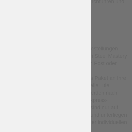
werden eine Untersuchung durchführen und
bei Bedarf erneut versenden.
DELIVERY
Standardmäßig werden alle Bestellungen
nach alleinigem Ermessen von Steel Mastery
entweder mit der Ukrainischen Post oder
Nova Poshta versendet. Der
Versanddienstleister liefert das Paket an Ihre
lokale Poststelle oder Abholstelle. Die
Sendungsverfolgungsdaten werden nach
dem Versand bereitgestellt. Express-
Kurierdienste (wie DHL usw.) sind nur auf
Anfrage per E-Mail verfügbar und unterliegen
zusätzlichen Kosten sowie einer individuellen
Bestätigung.