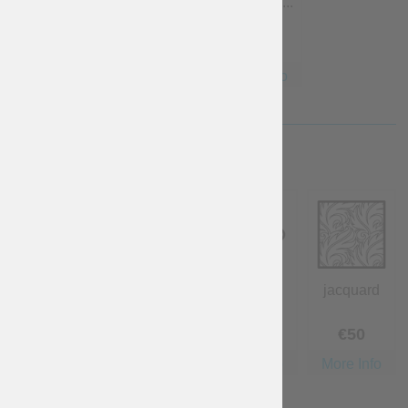
5XL - Tail...
5XL/6XL -
6XL - Tail...
...
€
94
.50
€
110
.25
€
126
More Info
More Info
More Info
STOFF
Baumwolle
Leinen
Wolle
jacquard
...
Kostenlos
€
40
€
40
€
50
More Info
More Info
More Info
More Info