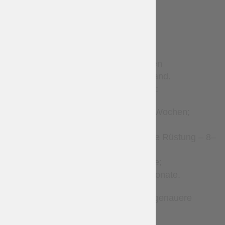
TERMS
Sonderanfertigungen benötigen
Produktionszeit vor dem Versand.
Geschätzte Produktionszeiten:
Lederaccessoires – 2–4 Wochen;
Kleidung – 2–8 Wochen;
Gambeson und gesteppte Rüstung – 8–
12 Wochen;
Brigantinen – 1–3 Monate;
Metallrüstungen – 2–7 Monate.
Bitte kontaktieren Sie uns für genauere
Zeitangaben.