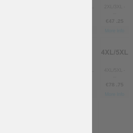
XL - Taill...
XL/2XL -
2XL - Tail...
2XL/3XL -
T...
...
€
15
.75
€
22
.05
€
31
.50
€
47
.25
More Info
More Info
More Info
More Info
3XL - Tail...
3XL/4XL -
4XL - Tail...
4XL/5XL -
...
...
€
47
.25
€
63
€
63
€
78
.75
More Info
More Info
More Info
More Info