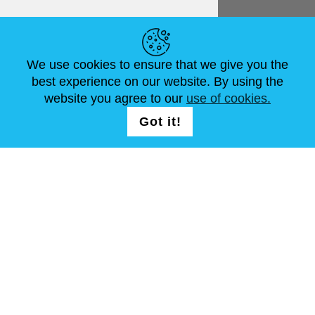
NÜTZLICHE LINKS
We use cookies to ensure that we give you the
NEUIGKEITEN
ABOUT US
STANDARDGRÖSSEN
best experience on our website. By using the
ARTIKEL
FAQ
SCHREIB UNS
website you agree to our
use of cookies.
Got it!
FOLG UNS AUF