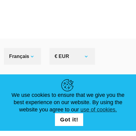
Français
€ EUR
LIENS UTILES
We use cookies to ensure that we give you the
ACTUALITÉS
ABOUT US
DIMENSIONS STANDA
best experience on our website. By using the
ARTICLES
FAQ
NOUS CONTACTER
website you agree to our
use of cookies.
Got it!
NOUS SUIVRE