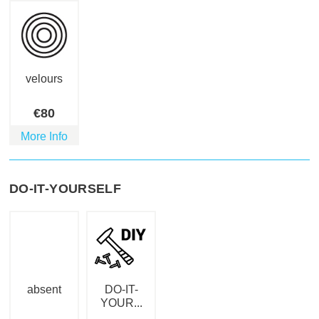
velours
€
80
More Info
DO-IT-YOURSELF
absent
DO-IT-
YOUR...