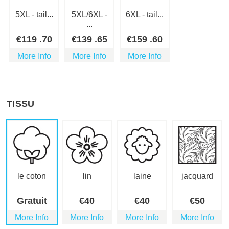
5XL - tail...
5XL/6XL -
6XL - tail...
...
€
119
.70
€
139
.65
€
159
.60
More Info
More Info
More Info
TISSU
le coton
lin
laine
jacquard
Gratuit
€
40
€
40
€
50
More Info
More Info
More Info
More Info