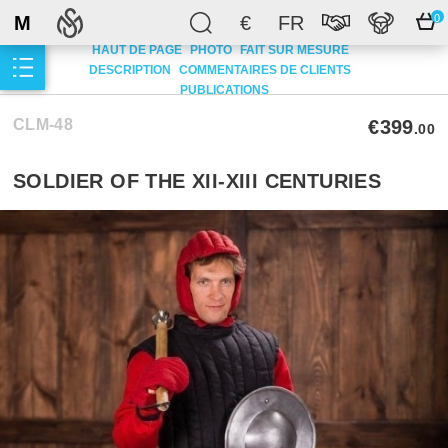
M
€
FR
0
HAUT DE PAGE
PHOTO
FAIT SUR MESURE
DESCRIPTION
COMMENTAIRES DE CLIENTS
PUBLICATIONS
CLM-48
€399
.00
SOLDIER OF THE XII-XIII CENTURIES