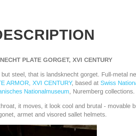
DESCRIPTION
NECHT PLATE GORGET, XVI CENTURY
 but steel, that is landsknecht gorget. Full-metal n
E ARMOR, XVI CENTURY
, based at
Swiss Natio
nisches Nationalmuseum
, Nuremberg collections.
throat, it moves, it look cool and brutal - movable b
gonet, armet and visored sallet helmets.