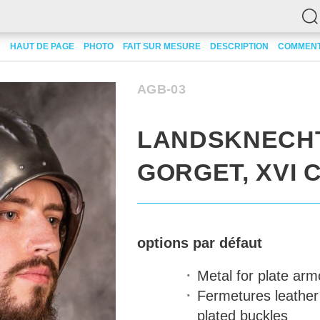
ECHT PLATE GORGET, XVI CENTURY
HAUT DE PAGE
PHOTO
FAIT SUR MESURE
DESCRIPTION
COMMENT
AGB-03
LANDSKNECHT
GORGET, XVI 
options par défaut
Metal for plate arm
Fermetures
leather 
plated buckles