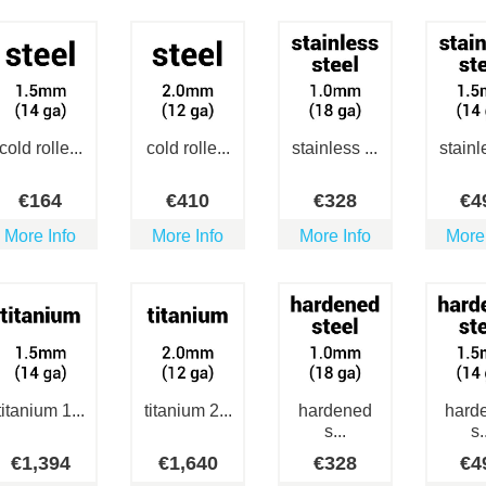
cold rolle...
cold rolle...
stainless ...
stainle
€
164
€
410
€
328
€
4
More Info
More Info
More Info
More
titanium 1...
titanium 2...
hardened
hard
s...
s.
€
1,394
€
1,640
€
328
€
4