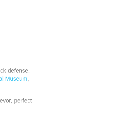
eck defense,
nal Museum
,
evor, perfect