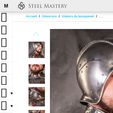
M
Accueil
Universes
Univers du lansquenet
LANDSKN
▼
▼