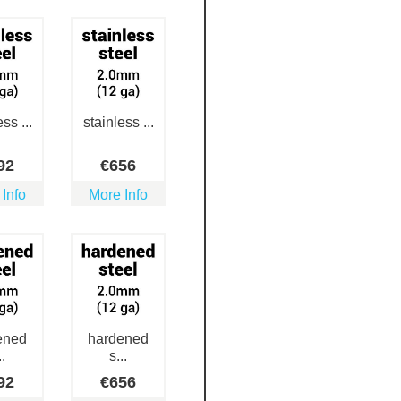
ss ...
stainless ...
92
€
656
 Info
More Info
ened
hardened
..
s...
92
€
656