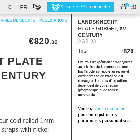
0
0
€
FR
S'inscrire / Se connecter
€
AIRES DE CLIENTS
PUBLICATIONS
LANDSKNECHT
PLATE GORGET, XVI
CENTURY
€820
AGB-03
.00
820
Total
€
 PLATE
Les frais d'expédition seront ajoutés
au prix final de la commande une
CENTURY
fois l'article est ajouté au panier et
votre adresse de livraison est
renseigné. Les frais d'expédition
dépendent de votre région
géographique et de l'article
commandé.
Veuillez
vous connecter
pour enregistrer les
our
cold rolled 1mm
paramètres personnalisés
straps with nickel-