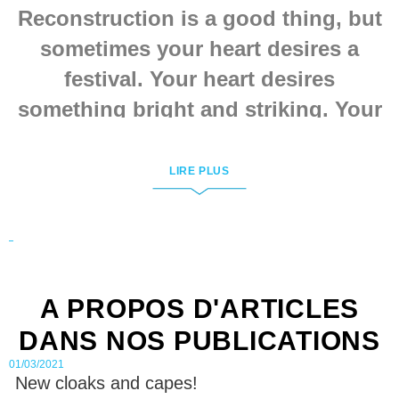
lining. An absolute must-
Reconstruction is a good thing, but
have for the fashionista.
And of course it can be
sometimes your heart desires a
made in different colors.
festival. Your heart desires
something bright and striking. Your
heart just desires you to be a favorite
character from a book, a film or a
LIRE PLUS
computer game for a while. Your
heart desires to live out your wildest
fantasies. And that is when cosplay
and LARP costumes from Steel
A PROPOS D'ARTICLES
Mastery come to your rescue. A great
DANS NOS PUBLICATIONS
variety of chic, bright and fabulously
01/03/2021
beautiful costumes!
New cloaks and capes!