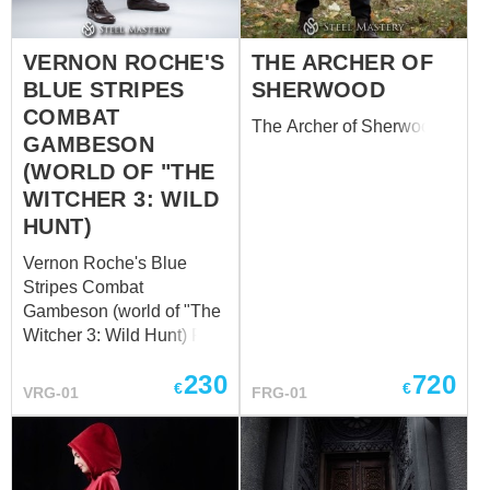
wool. Base price is for
cotton costume. If you
VERNON ROCHE'S
THE ARCHER OF
order woolen costume,
BLUE STRIPES
SHERWOOD
shirt will be made of linen
and pants and cotta made
COMBAT
The Archer of Sherwood
od wool. All components
GAMBESON
of the costume can be
(WORLD OF "THE
ordered separately. If you
WITCHER 3: WILD
want some part of this
HUNT)
out...
Vernon Roche's Blue
Stripes Combat
Gambeson (world of "The
Witcher 3: Wild Hunt) Full
outfit is available to
230
720
purchase – ​ The Blue
€
€
VRG-01
FRG-01
Stripes Combat
Gambeson is a finely
crafted garment that
merges functionality with