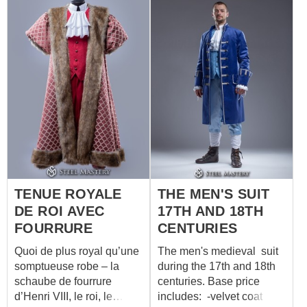
scales and big plate
pieces. As a base under
the delightful lamellar-
stars, we used a smooth,
non-shiny natural skin
"crazy horse" with a
thickness of 1.4-1.6 mm.
This is a high-quality
cattle leather with
increased strength, coated
with refractory wax as a
finishing treatment. This
treatment makes the skin
TENUE ROYALE
THE MEN'S SUIT
not only beautiful, but also
DE ROI AVEC
17TH AND 18TH
exceptionally strong, soft
FOURRURE
CENTURIES
and supple. For lamellar
scales and big plates, we
Quoi de plus royal qu’une
The men's medieval suit
chose the strongest belt
somptueuse robe – la
during the 17th and 18th
leather 3-4 mm thick.
schaube de fourrure
centuries. Base price
Gorgeous...
d’Henri VIII, le roi, le
includes: -velvet coat -