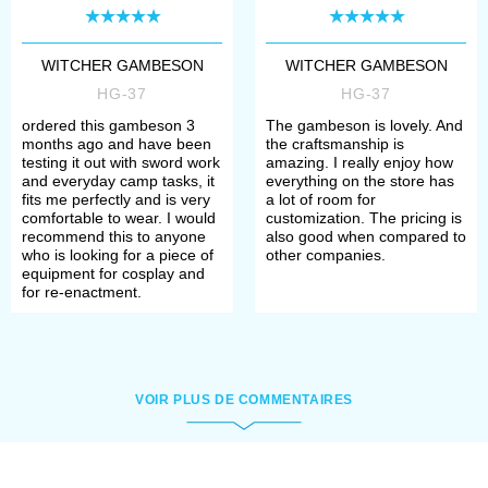
WITCHER GAMBESON
WITCHER GAMBESON
HG-37
HG-37
ordered this gambeson 3
The gambeson is lovely. And
months ago and have been
the craftsmanship is
testing it out with sword work
amazing. I really enjoy how
and everyday camp tasks, it
everything on the store has
fits me perfectly and is very
a lot of room for
comfortable to wear. I would
customization. The pricing is
recommend this to anyone
also good when compared to
who is looking for a piece of
other companies.
equipment for cosplay and
for re-enactment.
VOIR PLUS DE COMMENTAIRES