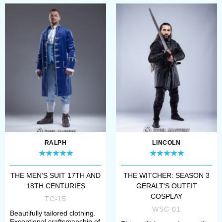
RALPH
LINCOLN
THE MEN'S SUIT 17TH AND
THE WITCHER: SEASON 3
18TH CENTURIES
GERALT'S OUTFIT
COSPLAY
TC-15
WSC-01
Beautifully tailored clothing.
Exceptional craftsmanship of