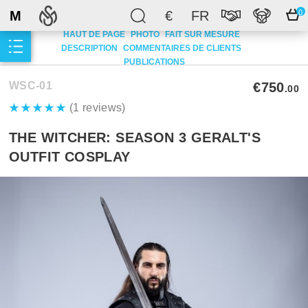
M
€
FR
0
HAUT DE PAGE
PHOTO
FAIT SUR MESURE
DESCRIPTION
COMMENTAIRES DE CLIENTS
PUBLICATIONS
WSC-01
€750
.00
(1 reviews)
THE WITCHER: SEASON 3 GERALT'S
OUTFIT COSPLAY