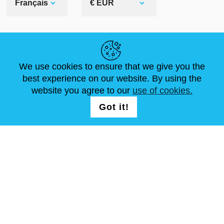
Français
€ EUR
LIENS UTILES
We use cookies to ensure that we give you the
ACTUALITÉS
ABOUT US
DIMENSIONS STANDA
best experience on our website. By using the
ARTICLES
FAQ
NOUS CONTACTER
website you agree to our
use of cookies.
Got it!
NOUS SUIVRE