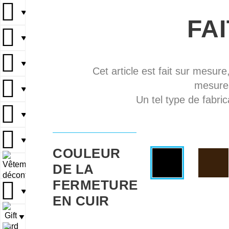
▼
FA
▼
▼
Cet article est fait sur mesure
mesures
▼
Un tel type de fabric
▼
▼
COULEUR
DE LA
▼
FERMETURE
▼
EN CUIR
▼