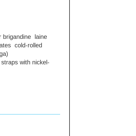
r brigandine
laine
lates
cold-rolled
ga)
straps with nickel-
 en nickel
 couleur