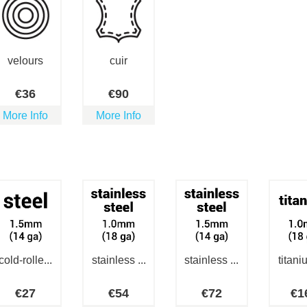
velours
cuir
€
36
€
90
More Info
More Info
cold-rolle...
stainless ...
stainless ...
titaniu
€
27
€
54
€
72
€
1