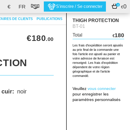
0
0
€
FR
S'inscrire / Se connecter
€
AIRES DE CLIENTS
PUBLICATIONS
THIGH PROTECTION
BT-01
180
Total
€180
€
.00
Les frais d'expédition seront ajoutés
au prix final de la commande une
fois l'article est ajouté au panier et
votre adresse de livraison est
CTION
renseigné. Les frais d'expédition
dépendent de votre région
géographique et de l'article
commandé.
Veuillez
vous connecter
 cuir:
noir
pour enregistrer les
paramètres personnalisés