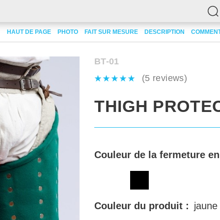
brigandine
HAUT DE PAGE
Thigh protection
PHOTO
FAIT SUR MESURE
DESCRIPTION
COMMENT
BT-01
(5 reviews)
THIGH PROTE
Couleur de la fermeture en
Couleur du produit :
jaune