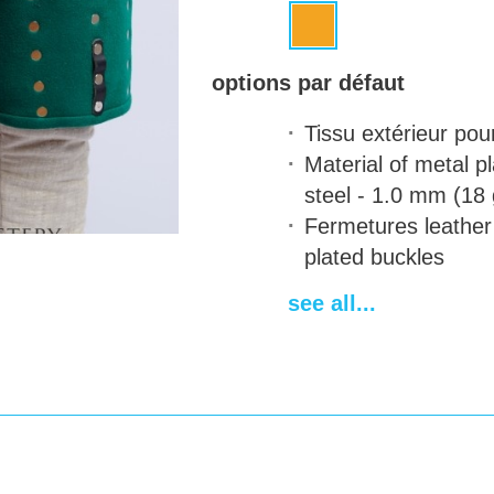
options par défaut
Tissu extérieur pou
Material of metal p
steel - 1.0 mm (18 
Fermetures
leather 
plated buckles
Rivets
11 mm rivets
see all...
Design bicolore
une