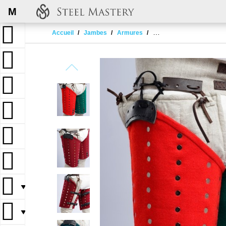
M
Accueil
Jambes
Armures
Protection de jambes de 
▼
▼