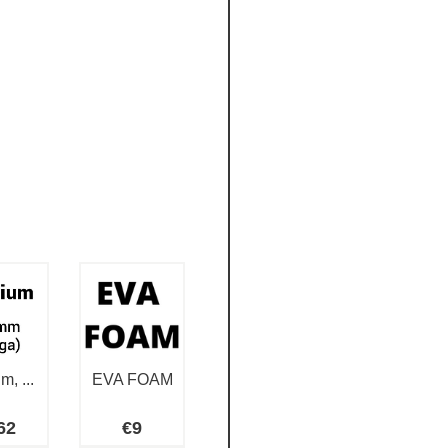
m, ...
EVA FOAM
62
€
9