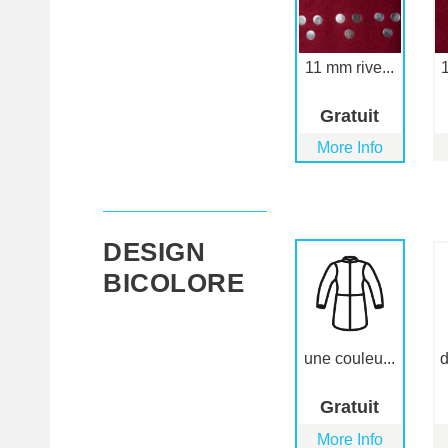
11 mm rive...
1
Gratuit
More Info
DESIGN
BICOLORE
une couleu...
d
Gratuit
More Info