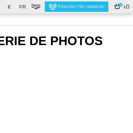
0
0
€
FR
S'inscrire / Se connecter
€
ERIE DE PHOTOS