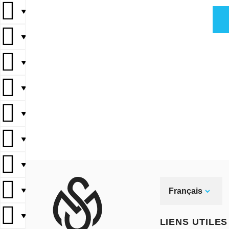
▼
▼
▼
▼
▼
▼
▼
▼
Français
▼
LIENS UTILES