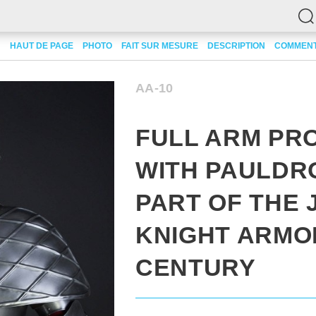
ères et armures de bras complètes en métal
HAUT DE PAGE
PHOTO
FAIT SUR MESURE
Full arm protection with pauldron
DESCRIPTION
COMMENT
AA-10
FULL ARM PR
WITH PAULDRO
PART OF THE 
KNIGHT ARMOR
CENTURY