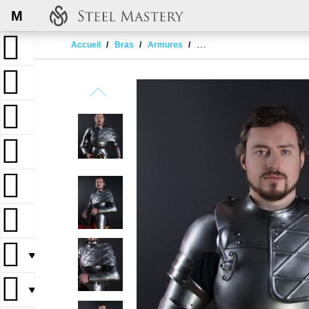
M
Accueil
Bras
Armures
Canons d'avant-bras, cubiti
▼
▼