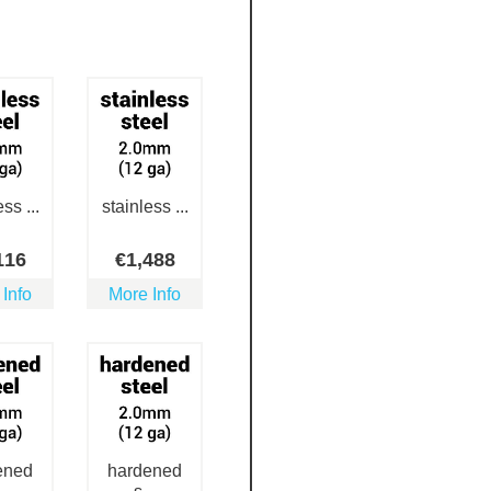
ss ...
stainless ...
116
€
1,488
 Info
More Info
ened
hardened