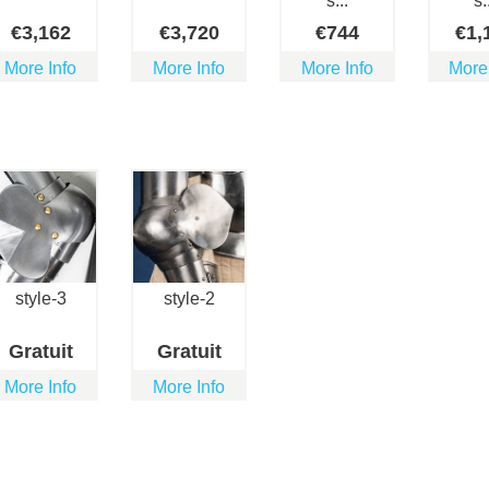
s...
s.
€
3,162
€
3,720
€
744
€
1,
More Info
More Info
More Info
More
style-3
style-2
Gratuit
Gratuit
More Info
More Info