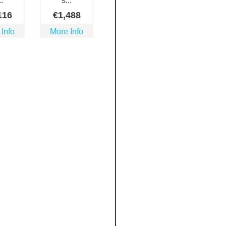
..
s...
116
€
1,488
 Info
More Info