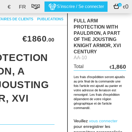
0
0
€
FR
S'inscrire / Se connecter
€
, a part of the jousting knight armor, XVI century
AIRES DE CLIENTS
PUBLICATIONS
FULL ARM
PROTECTION WITH
PAULDRON, A PART
€1860
.00
OF THE JOUSTING
KNIGHT ARMOR, XVI
CENTURY
OTECTION
AA-10
1,860
Total
€
N, A
Les frais d'expédition seront ajoutés
JOUSTING
au prix final de la commande une
fois l'article est ajouté au panier et
votre adresse de livraison est
, XVI
renseigné. Les frais d'expédition
dépendent de votre région
géographique et de l'article
commandé.
Veuillez
vous connecter
pour enregistrer les