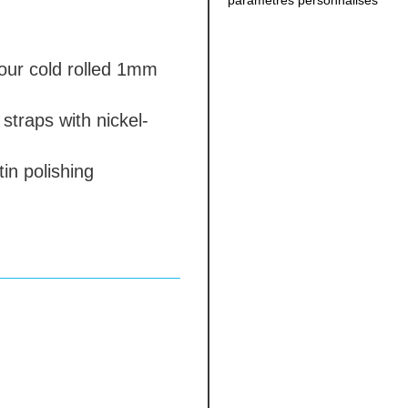
paramètres personnalisés
our
cold rolled 1mm
straps with nickel-
in polishing