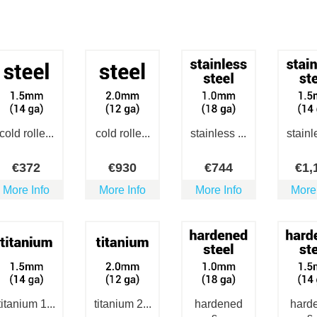
cold rolle...
cold rolle...
stainless ...
stainle
€
372
€
930
€
744
€
1,
More Info
More Info
More Info
More
titanium 1...
titanium 2...
hardened
hard