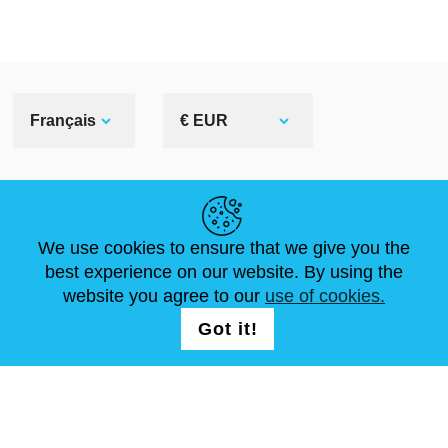
Français
€ EUR
LIENS UTILES
We use cookies to ensure that we give you the
ACTUALITÉS
ABOUT US
DIMENSIONS STANDA
best experience on our website. By using the
ARTICLES
FAQ
NOUS CONTACTER
website you agree to our
use of cookies.
Got it!
NOUS SUIVRE