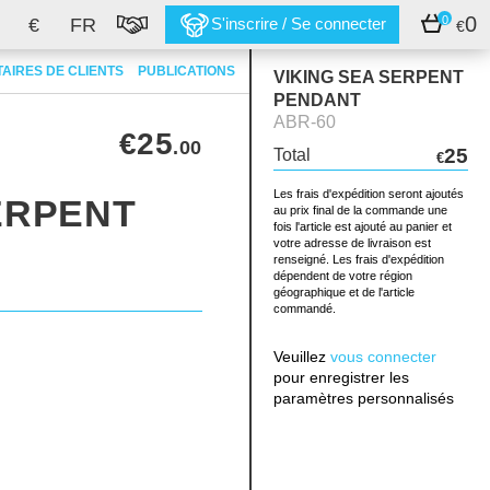
0
0
€
FR
S'inscrire / Se connecter
€
AIRES DE CLIENTS
PUBLICATIONS
VIKING SEA SERPENT
PENDANT
ABR-60
€25
.00
25
Total
€
Les frais d'expédition seront ajoutés
ERPENT
au prix final de la commande une
fois l'article est ajouté au panier et
votre adresse de livraison est
renseigné. Les frais d'expédition
dépendent de votre région
géographique et de l'article
commandé.
Veuillez
vous connecter
pour enregistrer les
paramètres personnalisés