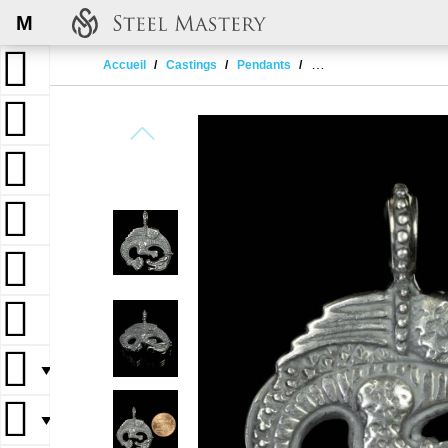
M
Accueil
Castings
Pendants
Viking sea serpent pen
▼
▼