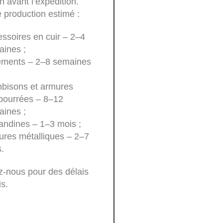
n avant l’expédition.
 production estimé :
ssoires en cuir – 2–4
ines ;
ements – 2–8 semaines
bisons et armures
bourrées – 8–12
ines ;
andines – 1–3 mois ;
res métalliques – 2–7
.
z-nous pour des délais
is.