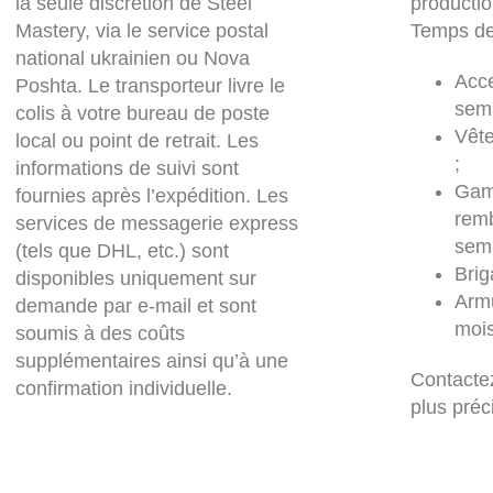
la seule discrétion de Steel
productio
Mastery, via le service postal
Temps de
national ukrainien ou Nova
Acce
Poshta. Le transporteur livre le
sema
colis à votre bureau de poste
Vêt
local ou point de retrait. Les
;
informations de suivi sont
Gam
fournies après l’expédition. Les
rem
services de messagerie express
sema
(tels que DHL, etc.) sont
Brig
disponibles uniquement sur
Armu
demande par e-mail et sont
mois
soumis à des coûts
supplémentaires ainsi qu’à une
Contacte
confirmation individuelle.
plus préc