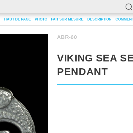
dant
HAUT DE PAGE
PHOTO
FAIT SUR MESURE
DESCRIPTION
COMMENT
ABR-60
VIKING SEA S
PENDANT