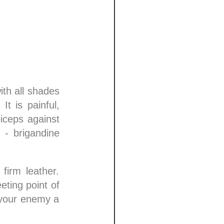
ith all shades
It is painful,
biceps against
 - brigandine
firm leather.
eting point of
g your enemy a