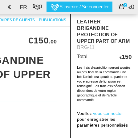
0
0
€
FR
S'inscrire / Se connecter
€
AIRES DE CLIENTS
PUBLICATIONS
LEATHER
BRIGANDINE
PROTECTION OF
€150
.00
UPPER PART OF ARM
BRG-11
150
Total
GANDINE
€
Les frais d'expédition seront ajoutés
OF UPPER
au prix final de la commande une
fois l'article est ajouté au panier et
votre adresse de livraison est
renseigné. Les frais d'expédition
dépendent de votre région
géographique et de l'article
commandé.
Veuillez
vous connecter
pour enregistrer les
paramètres personnalisés