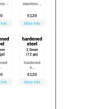
ss ...
stainless ...
90
€
120
 Info
More Info
ened
hardened
..
s...
90
€
120
 Info
More Info