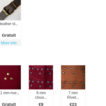
leather st...
Gratuit
More Info
1 mm rive...
8 mm
7 mm
clous...
Rivet...
Gratuit
€
9
€
23