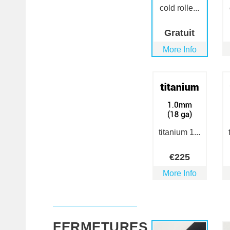
cold rolle...
Gratuit
More Info
titanium 1...
€
225
More Info
FERMETURES