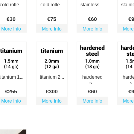
cold rolle...
cold rolle...
stainless ...
stainle
€
30
€
75
€
60
€
More Info
More Info
More Info
More
titanium 1...
titanium 2...
hardened
hard
s...
s.
€
255
€
300
€
60
€
More Info
More Info
More Info
More