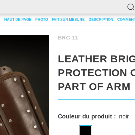
of upper part of arm
HAUT DE PAGE
PHOTO
FAIT SUR MESURE
DESCRIPTION
COMMENT
BRG-11
LEATHER BRI
PROTECTION 
PART OF ARM
Couleur du produit :
noir