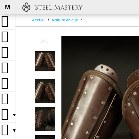
M
Accueil
Armure en cuir
Leather brigandine protection 
▼
▼