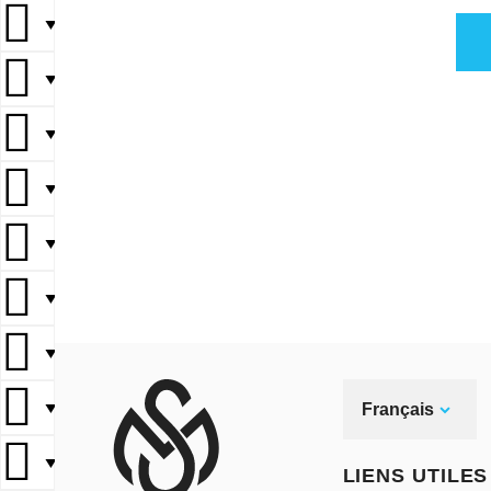
▼
▼
▼
▼
▼
▼
▼
▼
Français
▼
LIENS UTILES