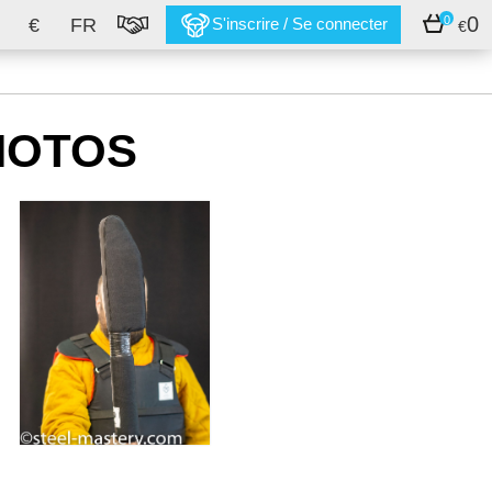
0
0
€
FR
S'inscrire / Se connecter
€
HOTOS