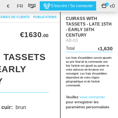
0
0
€
FR
S'inscrire / Se connecter
€
AIRES DE CLIENTS
PUBLICATIONS
CUIRASS WITH
TASSETS - LATE 15TH
- EARLY 16TH
€1630
.00
CENTURY
AB-03
1,630
Total
€
H TASSETS
Les frais d'expédition seront ajoutés
au prix final de la commande une
 EARLY
fois l'article est ajouté au panier et
votre adresse de livraison est
renseigné. Les frais d'expédition
dépendent de votre région
Y
géographique et de l'article
commandé.
Veuillez
vous connecter
pour enregistrer les
 cuir:
brun
paramètres personnalisés