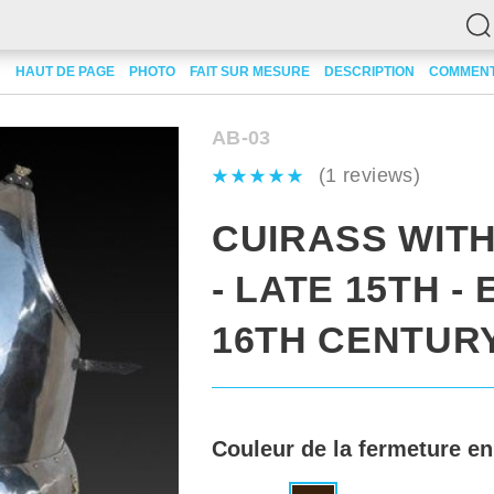
gerins
HAUT DE PAGE
Cuirass with tassets - late 15th - early 16th century
PHOTO
FAIT SUR MESURE
DESCRIPTION
COMMENT
AB-03
(1 reviews)
CUIRASS WIT
- LATE 15TH -
16TH CENTUR
Couleur de la fermeture en