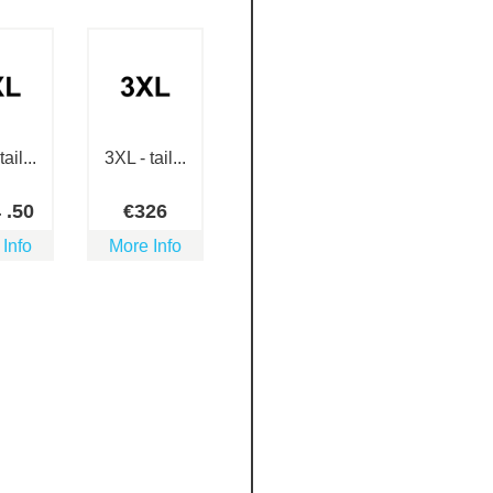
ail...
3XL - tail...
4
.50
€
326
 Info
More Info