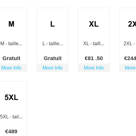
M - taille...
L - taille...
XL - taill...
2XL - t
Gratuit
Gratuit
€
81
.50
€
24
More Info
More Info
More Info
More
5XL - tail...
€
489