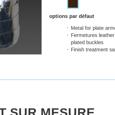
options par défaut
Metal for plate arm
Fermetures
leather 
plated buckles
Finish treatment
sat
IT SUR MESURE