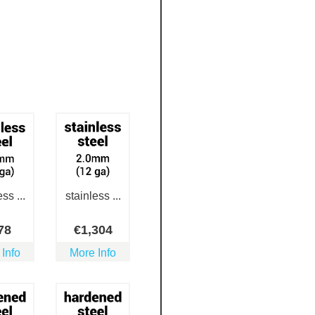
ss ...
stainless ...
78
€
1,304
 Info
More Info