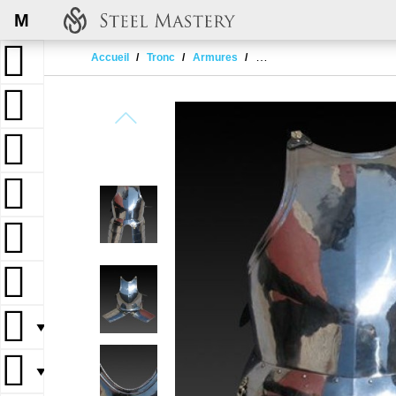
M
Accueil
Tronc
Armures
Cuirasses, plastrons et gor
▼
▼