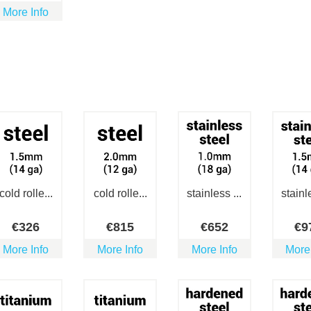
More Info
cold rolle...
cold rolle...
stainless ...
stainle
€
326
€
815
€
652
€
9
More Info
More Info
More Info
More