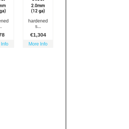
ened
hardened
..
s...
78
€
1,304
 Info
More Info