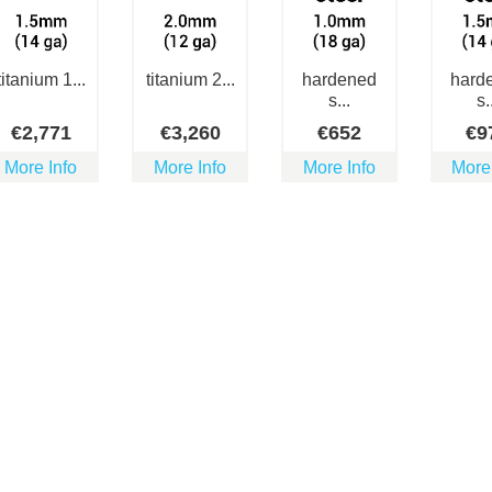
titanium 1...
titanium 2...
hardened
hard
s...
s.
€
2,771
€
3,260
€
652
€
9
More Info
More Info
More Info
More