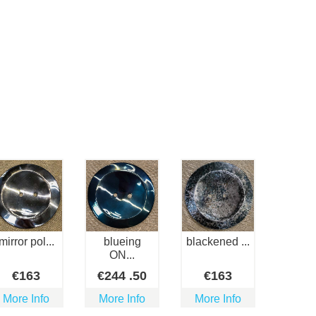
mirror pol...
blueing
blackened ...
ON...
€
163
€
244
.50
€
163
More Info
More Info
More Info