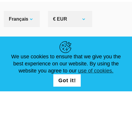
Français
€ EUR
LIENS UTILES
We use cookies to ensure that we give you the
ACTUALITÉS
ABOUT US
DIMENSIONS STANDA
best experience on our website. By using the
ARTICLES
FAQ
NOUS CONTACTER
website you agree to our
use of cookies.
Got it!
NOUS SUIVRE