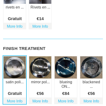
rivets en ...
Rivets en ...
Gratuit
€
14
More Info
More Info
FINISH TREATMENT
satin poli...
mirror pol...
blueing
blackened
ON...
...
Gratuit
€
56
€
84
€
56
More Info
More Info
More Info
More Info