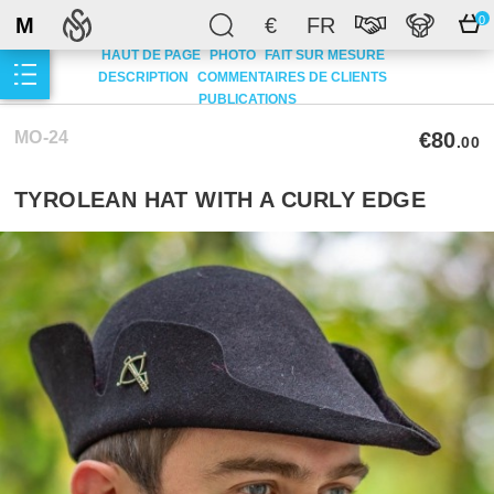
M
€
FR
0
HAUT DE PAGE
PHOTO
FAIT SUR MESURE
DESCRIPTION
COMMENTAIRES DE CLIENTS
PUBLICATIONS
MO-24
€80
.00
TYROLEAN HAT WITH A CURLY EDGE